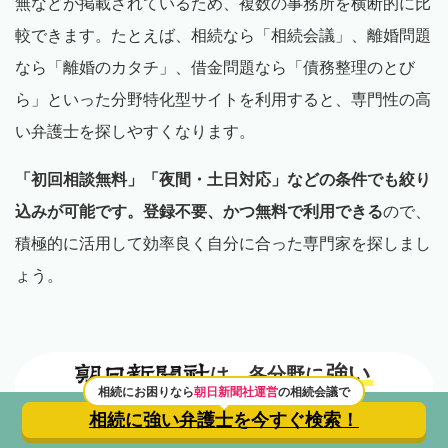
無などが掲載されているため、複数の事務所を横断的に比
較できます。たとえば、相続なら「相続会議」、離婚問題
なら「離婚のカタチ」、借金問題なら「債務整理のとび
ら」といった分野特化型サイトを利用すると、専門性の高
い弁護士を探しやすくなります。
「初回相談無料」「夜間・土日対応」などの条件でも絞り
込みが可能です。登録不要、かつ無料で利用できる
ので、
積極的に活用して効率良く自分に合った専門家を探しまし
ょう。
強い
は、各分野に
弁護士を多数掲載中！
相続にお困りなら
朝日新聞社運営
の相続会議で
相続に強い弁護士を
今すぐ検索！
相談内容
無料相談
から