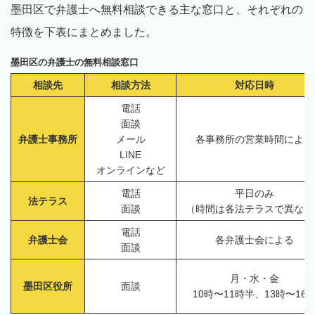
墨田区で弁護士へ無料相談できる主な窓口と、それぞれの
特徴を下表にまとめました。
墨田区の弁護士の無料相談窓口
相談先
相談方法
対応日時
電話
面談
弁護士事務所
メール
各事務所の営業時間による
LINE
オンラインなど
電話
平日のみ
法テラス
面談
（時間は各法テラスで異なる
電話
弁護士会
各弁護士会による
面談
月・水・金
墨田区役所
面談
10時〜11時半、13時〜16