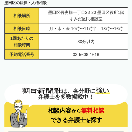
墨田区の法律・人権相談
墨田区吾妻橋一丁目23-20 墨田区役所1階
相談場所
すみだ区民相談室
相談日時
月・水・金 10時〜11時半、13時〜16時
1回あたりの
30分以内
相談時間
予約電話番号
03-5608-1616
強い
は、各分野に
弁護士を多数掲載中！
相談内容
無料相談
から
できる弁護士
探す
を