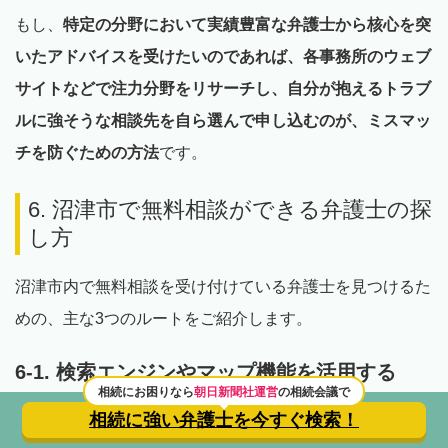
もし、
特定の分野において実績豊富な弁護士から核心を突
いたアドバイスを受けたいのであれば、各事務所のウェブ
サイトなどで注力分野をリサーチし、自分が抱えるトラブ
ルに強そうな相談先を自ら選んで申し込むのが、ミスマッ
チを防ぐための方法
です。
6. 沼津市で無料相談ができる弁護士の探
し方
沼津市内で無料相談を受け付けている弁護士を見つけるた
めの、主な3つのルートをご紹介します。
6-1. 検索エンジンやマップ機能を活用する
相続にお困りなら
朝日新聞社運営
の相続会議で
最もスピーディーな方法は、GoogleやYahoo!などの検索
相続に強い弁護士を
今すぐ検索！