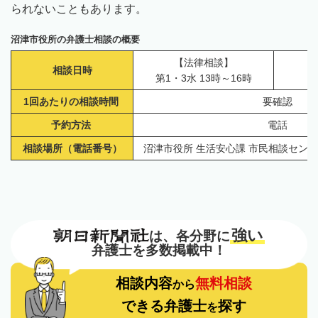
られないこともあります。
沼津市役所の弁護士相談の概要
【法律相談】
【
相談日時
第1・3水 13時～16時
1回あたりの相談時間
要確認
予約方法
電話
相談場所（電話番号）
沼津市役所 生活安心課 市民相談センター（0
強い
は、各分野に
弁護士を多数掲載中！
相談内容
無料相談
から
できる弁護士
探す
を