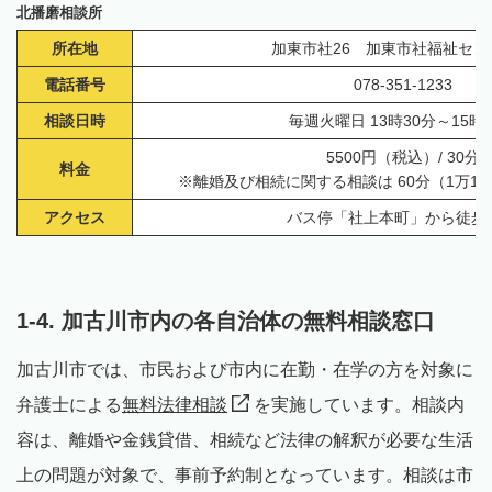
北播磨相談所
所在地
加東市社26 加東市社福祉セン
電話番号
078-351-1233
相談日時
毎週火曜日 13時30分～15時
5500円（税込）/ 30分
料金
※離婚及び相続に関する相談は 60分（1万10
アクセス
バス停「社上本町」から徒歩1
1-4. 加古川市内の各自治体の無料相談窓口
加古川市では、市民および市内に在勤・在学の方を対象に
弁護士による
無料法律相談
を実施しています。相談内
容は、離婚や金銭貸借、相続など法律の解釈が必要な生活
上の問題が対象で、事前予約制となっています。相談は市