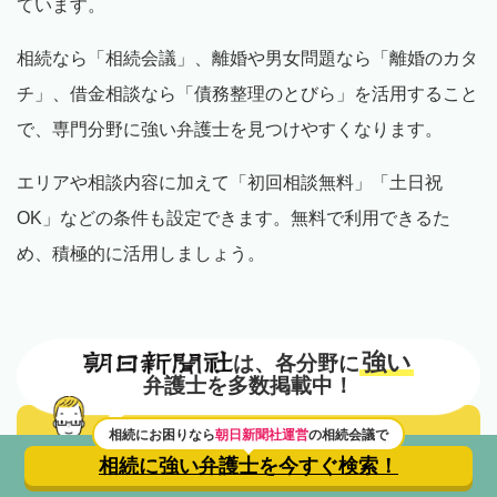
ています。
相続なら「相続会議」、離婚や男女問題なら「離婚のカタ
チ」、借金相談なら「債務整理のとびら」を活用すること
で、専門分野に強い弁護士を見つけやすくなります。
エリアや相談内容に加えて「初回相談無料」「土日祝
OK」などの条件も設定できます。無料で利用できるた
め、積極的に活用しましょう。
強い
は、各分野に
弁護士を多数掲載中！
相談内容
無料相談
相続にお困りなら
朝日新聞社運営
の相続会議で
から
相続に強い弁護士を
今すぐ検索！
できる弁護士
探す
を