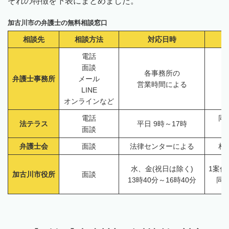
ぞれの特徴を下表にまとめました。
加古川市の弁護士の無料相談窓口
相談先
相談方法
対応日時
無
電話
面談
各事務所の
弁護士事務所
メール
営業時間による
LINE
オンラインなど
電話
同
法テラス
平日 9時～17時
面談
弁護士会
面談
法律センターによる
相
水、金(祝日は除く)
1案件
加古川市役所
面談
13時40分～16時40分
同