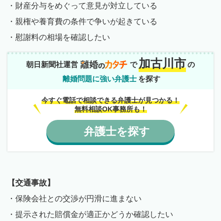
・財産分与をめぐって意見が対立している
・親権や養育費の条件で争いが起きている
・慰謝料の相場を確認したい
加古川市
朝日新聞社運営
で
の
離婚問題に強い弁護士
を探す
今すぐ電話で相談できる弁護士が見つかる！
無料相談OK事務所も！
弁護士
を
探す
【交通事故】
・保険会社との交渉が円滑に進まない
・提示された賠償金が適正かどうか確認したい