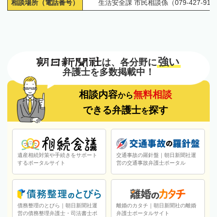
相談場所（電話番号）
生活安全課 市民相談係（079-427-912
強い
は、各分野に
弁護士を多数掲載中！
相談内容
無料相談
から
できる弁護士
探す
を
遺産相続対策や手続きをサポート
交通事故の羅針盤｜朝日新聞社運
するポータルサイト
営の交通事故弁護士ポータル
債務整理のとびら｜朝日新聞社運
離婚のカタチ｜朝日新聞社の離婚
営の債務整理弁護士・司法書士ポ
弁護士ポータルサイト