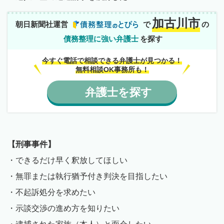
加古川市
朝日新聞社運営
で
の
債務整理に強い弁護士
を探す
今すぐ電話で相談できる弁護士が見つかる！
無料相談OK事務所も！
弁護士
を
探す
【刑事事件】
・できるだけ早く釈放してほしい
・無罪または執行猶予付き判決を目指したい
・不起訴処分を求めたい
・示談交渉の進め方を知りたい