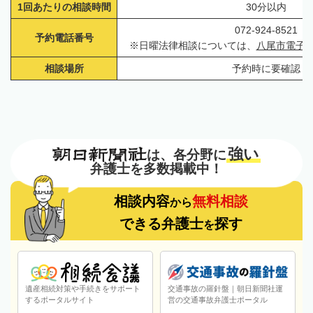
1回あたりの相談時間
30分以内
072-924-8521
予約電話番号
※日曜法律相談については、
八尾市電子
相談場所
予約時に要確認
強い
は、各分野に
弁護士を多数掲載中！
相談内容
無料相談
から
できる弁護士
探す
を
遺産相続対策や手続きをサポート
交通事故の羅針盤｜朝日新聞社運
するポータルサイト
営の交通事故弁護士ポータル