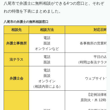
八尾市で弁護士に無料相談ができる4つの窓口と、それぞ
れの特徴を下表にまとめました。
八尾市の弁護士の無料相談窓口
相談先
相談方法
対応日時
電話
弁護士事務所
面談
各事務所の営業時
オンラインなど
電話
平日のみ
法テラス
面談
（時間は各法テラス
電話
面談
弁護士会
ウェブサイトで
オンライン
（相談内容による）
【定例法律相
原則火・木 12時半