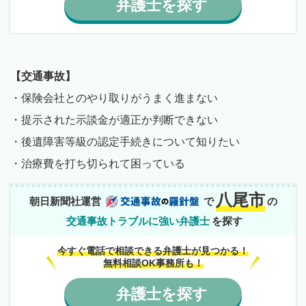
弁護士
を
探す
【交通事故】
・保険会社とのやり取りがうまく進まない
・提示された示談金が適正か判断できない
・後遺障害等級の認定手続きについて知りたい
・治療費を打ち切られて困っている
八尾市
朝日新聞社運営
で
の
交通事故トラブルに強い弁護士
を探す
今すぐ電話で相談できる弁護士が見つかる！
無料相談OK事務所も！
弁護士
を
探す