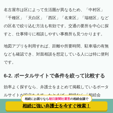
名古屋市は区によって生活圏が異なるため、「中村区」
「千種区」「天白区」「西区」「名東区」「瑞穂区」など
の区名で絞り込む方法も有効です。交通の要所を中心に探
すと、仕事帰りに相談しやすい事務所も見つかります。
地図アプリを利用すれば、距離や所要時間、駐車場の有無
なども確認でき、対面相談を想定している人には特に便利
です。
6-2. ポータルサイトで条件を絞って比較する
効率よく探すなら、弁護士をまとめて掲載しているポータ
ルサイトが役立ちます。たとえば、相続なら「相続会
相続にお困りなら
朝日新聞社運営
の相続会議で
議」、離婚なら「離婚のカタチ」、借金問題なら「債務整
相続に強い弁護士を
今すぐ検索！
理のとびら」といったようにテーマ別に適したサイトを活