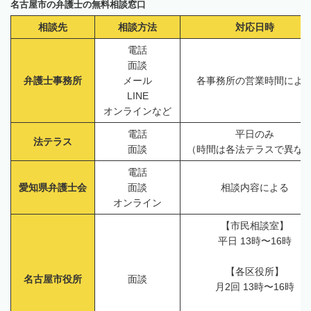
名古屋市の弁護士の無料相談窓口
相談先
相談方法
対応日時
電話
面談
弁護士事務所
メール
各事務所の営業時間によ
LINE
オンラインなど
電話
平日のみ
法テラス
面談
（時間は各法テラスで異な
電話
愛知県弁護士会
面談
相談内容による
オンライン
【市民相談室】
平日 13時〜16時
【各区役所】
名古屋市役所
面談
月2回 13時〜16時