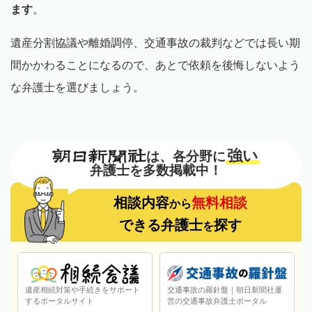
ます
。
遺産分割協議や離婚調停、交通事故の裁判などでは長い期
間かかわることになるので、あとで依頼を後悔しないよう
な弁護士を選びましょう。
強い
は、各分野に
弁護士を多数掲載中！
相談内容
無料相談
から
できる弁護士
探す
を
遺産相続対策や手続きをサポート
交通事故の羅針盤｜朝日新聞社運
するポータルサイト
営の交通事故弁護士ポータル