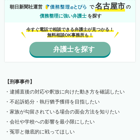
名古屋市
朝日新聞社運営
で
の
債務整理に強い弁護士
を探す
今すぐ電話で相談できる弁護士が見つかる！
無料相談OK事務所も！
弁護士
を
探す
【刑事事件】
・逮捕直後の対応や釈放に向けた動き方を確認したい
・不起訴処分・執行猶予獲得を目指したい
・家族が勾留されている場合の面会方法を知りたい
・会社や学校への影響を最小限にしたい
・冤罪と徹底的に戦ってほしい