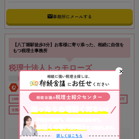
事務所にメールする
【八丁堀駅徒歩3分】お客様に寄り添った、相続に自信を
もつ税理士事務所
税理士法人トゥモローズ
相続に強い税理士探しは、
東京都
中央区
日本橋駅
お任せ
に
ください
全国対応
初回相談無料
税理士紹介センター
相続会議
の
19時以降TEL可
土日祝OK
在籍数10名以上
オンライン相談可
迷ったらお電話ください!
全国出張対応可
行政書士在籍
女性税理士在籍
不動産や株式等、相続資産に合わせて、
お近くの専門税理士
をご紹介します。
詳しくはこちら