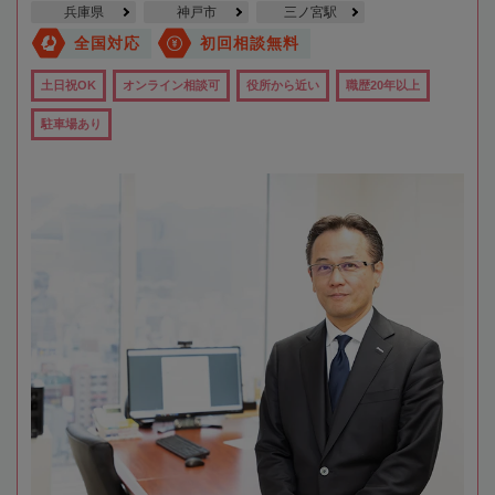
兵庫県
神戸市
三ノ宮駅
全国対応
初回相談無料
土日祝OK
オンライン相談可
役所から近い
職歴20年以上
駐車場あり