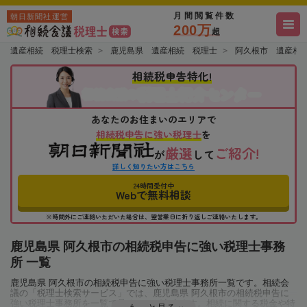
月間閲覧件数
朝日新聞社運営
200万
超
遺産相続 税理士検索
鹿児島県 遺産相続 税理士
阿久根市 遺産相
相続税申告特化!
税理士紹介センター
相続会議の
あなたのお住まいのエリアで
相続税申告に強い税理士
を
厳選
ご紹介!
が
して
詳しく知りたい方はこちら
24時間受付中
Webで無料相談
※時間外にご連絡いただいた場合は、翌営業日に折り返しご連絡いたします。
鹿児島県 阿久根市の相続税申告に強い税理士事務
所 一覧
鹿児島県 阿久根市の相続税申告に強い税理士事務所一覧です。相続会
議の「税理士検索サービス」では、鹿児島県 阿久根市の相続税申告に
強い税理士事務所を一覧で見ることが出来ます。相続に関する税金や特