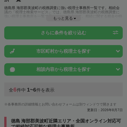
徳島県 海部郡美波町の税務調査に強い税理士事務所一覧です。相続会
議の「税理士検索サービス」では、徳島県 海部郡美波町の税務調査に
強い税理士事務所を一覧で見ることが出来ます。相続に関する税金や特
もっと見る
例制度のことは一度近隣の税理士に相談してみましょう。
さらに条件を絞り込む
市区町村から
税理士を探す
相談内容から
税理士を探す
6
1~6
全
件中
件を表示
各事務所の詳細情報とお問い合わせフォームは別ウィンドウで開きます
更新日：2026年8月7日
徳島 海部郡美波町近隣エリア・全国オンライン対応可
で相続対応可能な税理士事務所