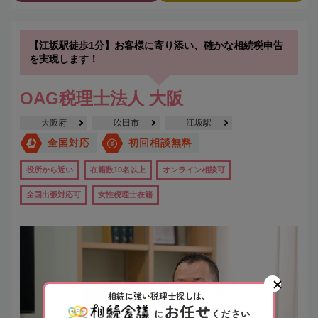
【江坂駅徒歩1分】お客様に寄り添い、確かな相続税申告
を実現します！
OAG税理士法人 大阪
大阪府
吹田市
江坂駅
全国対応
初回相談無料
役所から近い
在籍数10名以上
オンライン相談可
全国出張対応可
女性税理士在籍
相続に強い税理士探しは、
お任せ
に
ください