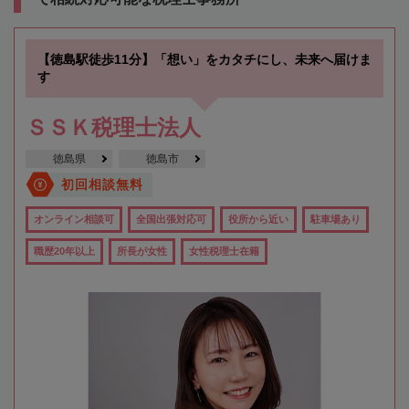
【徳島駅徒歩11分】「想い」をカタチにし、未来へ届けま
す
ＳＳＫ税理士法人
徳島県
徳島市
初回相談無料
オンライン相談可
全国出張対応可
役所から近い
駐車場あり
職歴20年以上
所長が女性
女性税理士在籍