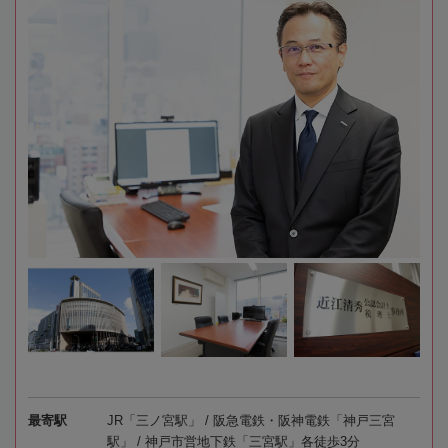
最寄駅
JR「三ノ宮駅」 / 阪急電鉄・阪神電鉄「神戸三宮
駅」 / 神戸市営地下鉄「三宮駅」各徒歩3分