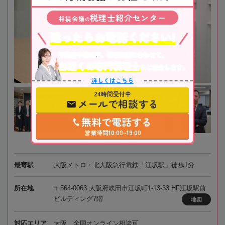
税理士紹介センター
相続会議
の
迷ったらお電話ください!
不動産や株式等、相続資産に合わせて、
お近くの専門税理士
をご紹介します。
詳しくはこちら
24時間受付中
メールで相談する
無料で電話する
営業時間10:00~19:00
最寄駅
大阪メトロ・北大阪急行電鉄「江坂駅」徒歩1分
所在地
〒564-0063 大阪府吹田市江坂町1-13-33 HF江坂駅前
ビルディング7階
地図
対応エリア
大阪、全国オンライン相談可