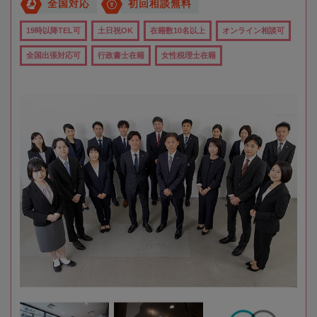
全国対応
初回相談無料
19時以降TEL可
土日祝OK
在籍数10名以上
オンライン相談可
全国出張対応可
行政書士在籍
女性税理士在籍