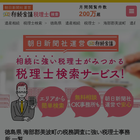
月間閲覧件数
朝日新聞社運営
200万
超
遺産相続 税理士検索
徳島県 遺産相続 税理士
海部郡美波町 遺産
徳島県 海部郡美波町の税務調査に強い税理士事務
所 一覧