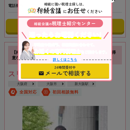
相続に強い税理士探しは、
電話番号
050-5268-8579
お任せ
に
ください
税理士紹介センター
相続会議
の
事務所にメールする
迷ったらお電話ください!
不動産や株式等、相続資産に合わせて、
お近くの専門税理士
をご紹介します。
【南方駅徒歩1分】不動産に関する相続や相続税対策が得
意な税理士事務所です
詳しくはこちら
24時間受付中
メールで相談する
スリーアローズ税理士事務所
大阪府
大阪市
新大阪駅
全国対応
初回相談無料