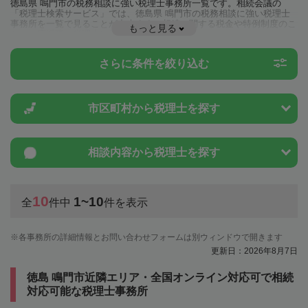
徳島県 鳴門市の税務相談に強い税理士事務所一覧です。相続会議の
「税理士検索サービス」では、徳島県 鳴門市の税務相談に強い税理士
事務所を一覧で見ることが出来ます。相続に関する税金や特例制度のこ
もっと見る
とは一度近隣の税理士に相談してみましょう。
さらに条件を絞り込む
市区町村から
税理士を探す
相談内容から
税理士を探す
10
1~10
全
件中
件を表示
各事務所の詳細情報とお問い合わせフォームは別ウィンドウで開きます
更新日：2026年8月7日
徳島 鳴門市近隣エリア・全国オンライン対応可で相続
対応可能な税理士事務所