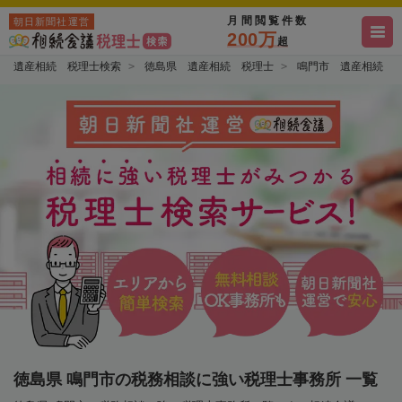
月間閲覧件数
朝日新聞社運営
200万
超
遺産相続 税理士検索
徳島県 遺産相続 税理士
鳴門市 遺産相続 
徳島県 鳴門市の税務相談に強い税理士事務所 一覧