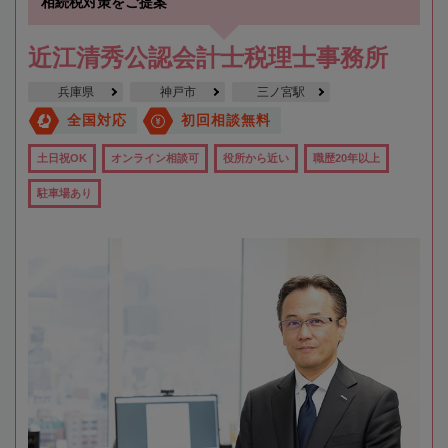
相続税対策をご提案
近江清秀公認会計士税理士事務所
兵庫県
神戸市
三ノ宮駅
全国対応
初回相談無料
土日祝OK
オンライン相談可
役所から近い
職歴20年以上
駐車場あり