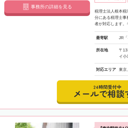
事務所の詳細を見る
税理士法人根本税
分にある税理士事
者が対応します。そ
最寄駅
JR
所在地
〒13
イ小
対応エリア
東京
24時間受付中
メールで相談