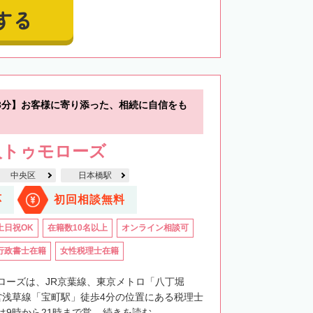
する
3分】お客様に寄り添った、相続に自信をも
人トゥモローズ
中央区
日本橋駅
応
初回相談無料
土日祝OK
在籍数10名以上
オンライン相談可
行政書士在籍
女性税理士在籍
ローズは、JR京葉線、東京メトロ「八丁堀
営浅草線「宝町駅」徒歩4分の位置にある税理士
9時から21時まで営...
続きを読む