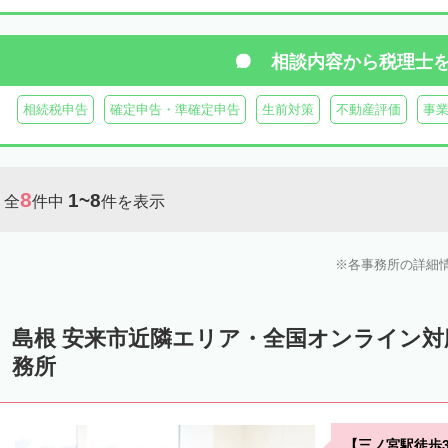
相談内容から
税理士
相続税申告
確定申告・準確定申告
生前対策
不動産評価
事
8
1~8
全
件中
件を表示
各事務所の詳細
島根 安来市近隣エリア・全国オンライン
務所
【三ノ宮駅徒歩