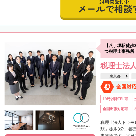
24時間受付中
メールで相談
【八丁堀駅徒歩
つ税理士事務所
税理士法
東京都
全国対
19時以降TEL可
全国出張対応可
税理士法人トゥモ
駅」徒歩3分、都
事務所です。平日は