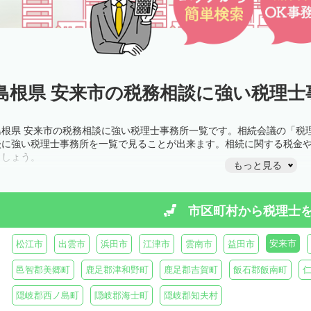
島根県 安来市の税務相談に強い税理士
島根県 安来市の税務相談に強い税理士事務所一覧です。相続会議の「税
談に強い税理士事務所を一覧で見ることが出来ます。相続に関する税金
ましょう。
もっと見る
市区町村から
税理士
安来市
松江市
出雲市
浜田市
江津市
雲南市
益田市
邑智郡美郷町
鹿足郡津和野町
鹿足郡吉賀町
飯石郡飯南町
隠岐郡西ノ島町
隠岐郡海士町
隠岐郡知夫村