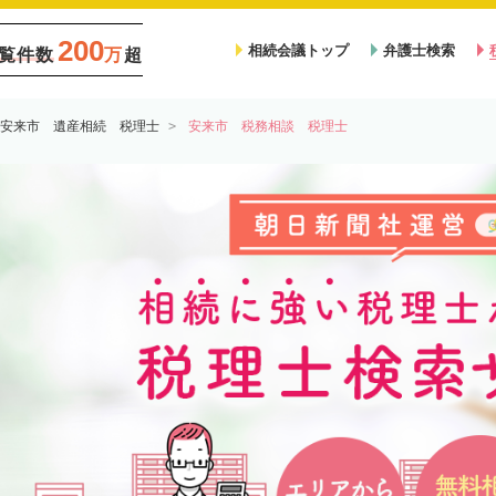
200
相続会議トップ
弁護士検索
覧件数
万
超
安来市 遺産相続 税理士
安来市 税務相談 税理士