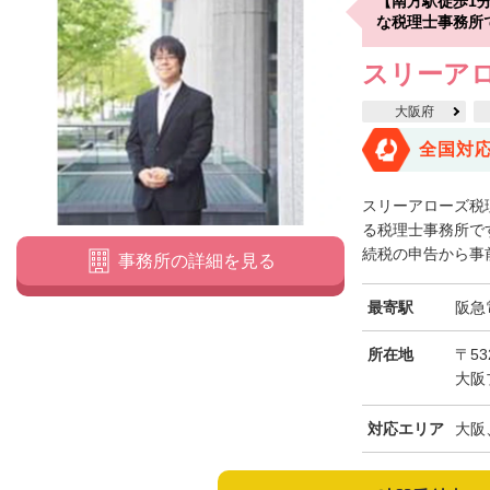
【南方駅徒歩1
な税理士事務所
スリーア
大阪府
全国対
スリーアローズ税
る税理士事務所で
続税の申告から事前
事務所の詳細を見る
最寄駅
阪急
所在地
〒53
大阪
対応エリア
大阪