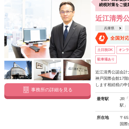
続税対策をご提
近江清秀
兵庫県
全国対
土日祝OK
オンラ
駐車場あり
近江清秀公認会計
神戸国際会館17
します相続税の申告
事務所の詳細を見る
最寄駅
JR
駅」
所在地
〒65
国際