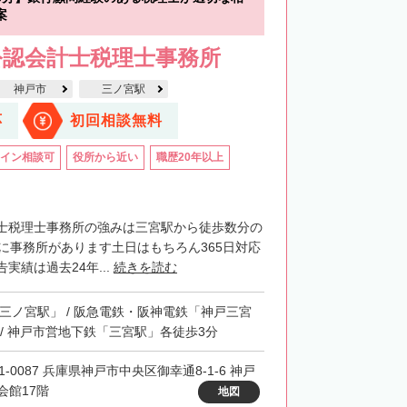
案
公認会計士税理士事務所
神戸市
三ノ宮駅
応
初回相談無料
イン相談可
役所から近い
職歴20年以上
士税理士事務所の強みは三宮駅から徒歩数分の
階に事務所があります土日はもちろん365日対応
実績は過去24年...
続きを読む
「三ノ宮駅」 / 阪急電鉄・阪神電鉄「神戸三宮
 / 神戸市営地下鉄「三宮駅」各徒歩3分
1-0087 兵庫県神戸市中央区御幸通8-1-6 神戸
会館17階
地図