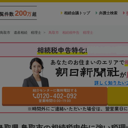
200
相続会議トップ
弁護士検索
覧件数
万
超
鳥取市 遺産相続 税理士
鳥取市 相続税申告 税理士
税
相続税申告特化!
相続会議の
あなたのお住まいのエリアで
が
詳しく知りたい
紹介センターに無料電話する
0120-402-092
営業時間10:00~19:00
※時間外にご連絡いただいた場合は、翌営業日に
鳥取県 鳥取市の相続税申告に強い税理