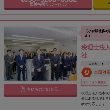
受付時間 9:00～17:00
【小岩駅徒歩3
ます
税理士法人
社
東京都
全国対
オンライン相談可
事務所の詳細を見る
税理士法人根本税
分にある税理士事
者が対応します。そ