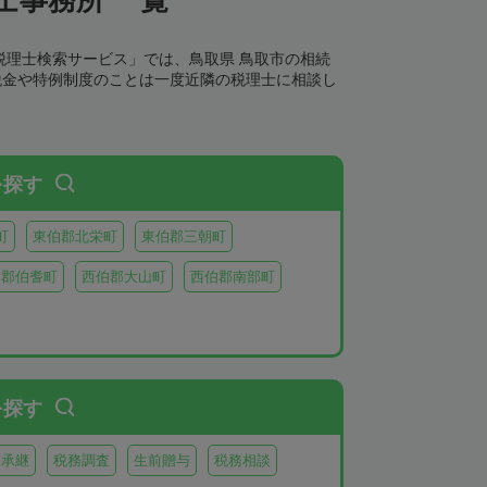
税理士検索サービス」では、鳥取県 鳥取市の相続
税金や特例制度のことは一度近隣の税理士に相談し
を探す
町
東伯郡北栄町
東伯郡三朝町
伯郡伯耆町
西伯郡大山町
西伯郡南部町
を探す
業承継
税務調査
生前贈与
税務相談