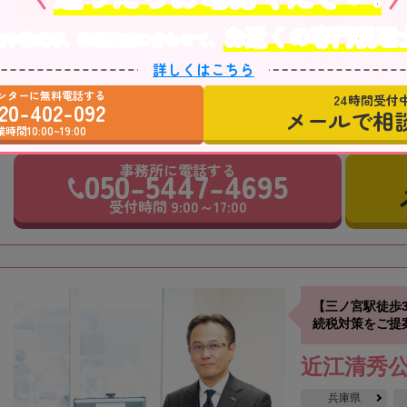
最寄駅
大阪
お近くの専門税理
産や株式等、相続資産に合わせて、
所在地
〒56
詳しくはこちら
駅前
ンターに無料電話する
24時間受付
20-402-092
メールで相
対応エリア
大阪
時間10:00~19:00
事務所に電話する
050-5447-4695
受付時間 9:00～17:00
【三ノ宮駅徒歩
続税対策をご提
近江清秀
兵庫県