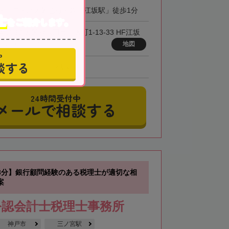
メトロ・北大阪急行電鉄「江坂駅」徒歩1分
士
をご紹介します。
4-0063 大阪府吹田市江坂町1-13-33 HF江坂
ビルディング7階
地図
中
談する
、全国オンライン相談可
24時間受付中
メールで相談する
3分】銀行顧問経験のある税理士が適切な相
案
公認会計士税理士事務所
神戸市
三ノ宮駅