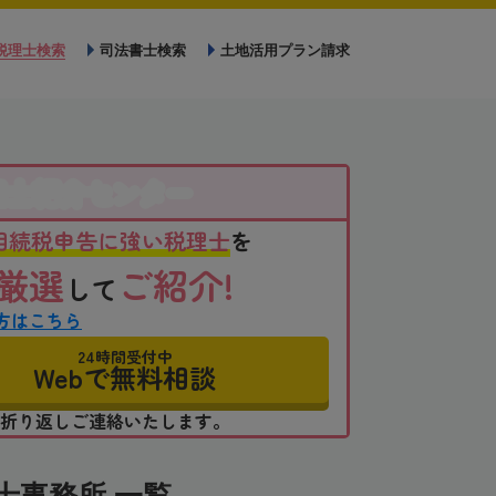
税理士検索
司法書士検索
土地活用プラン請求
理士紹介センター
相続税申告に強い税理士
を
厳選
ご紹介!
して
方はこちら
24時間受付中
Webで無料相談
折り返しご連絡いたします。
士事務所 一覧