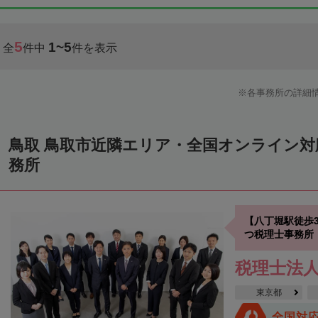
5
1~5
全
件中
件を表示
各事務所の詳細
鳥取 鳥取市近隣エリア・全国オンライン
務所
【八丁堀駅徒歩
つ税理士事務所
税理士法
東京都
全国対