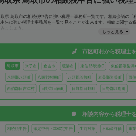
鳥取県 鳥取市の相続税申告に強い税理士事務所一覧です。相続会議の「
税申告に強い税理士事務所を一覧で見ることが出来ます。相続に関する
てみましょう。
もっと見る
市区町村から
税理士
鳥取市
米子市
倉吉市
境港市
東伯郡琴浦町
東伯郡湯梨浜
八頭郡八頭町
八頭郡智頭町
八頭郡若桜町
岩美郡岩美町
西
西伯郡日吉津村
日野郡日南町
日野郡日野町
日野郡江府町
相談内容から
税理士
相続税申告
確定申告・準確定申告
生前対策
不動産評価
事