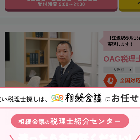
受付時間 9:00～21:00
【江坂駅徒歩1
実現します！
OAG税理
大阪府
全国対
お任せ
役所から近い
在
強い税理士探しは、
に
全国出張対応可
OAG税理士法人
税理士紹介センター
相続会議
の
駅」から徒歩1分
17時まで営業して
迷ったらお電話ください!
事務所の詳細を見る