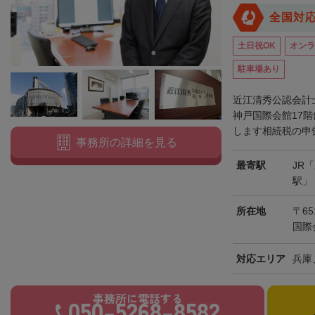
全国対
土日祝OK
オンラ
駐車場あり
近江清秀公認会計
神戸国際会館17
します相続税の申告
事務所の詳細を見る
最寄駅
JR
駅」
所在地
〒65
国際
対応エリア
兵庫
事務所に電話する
050-5268-8582