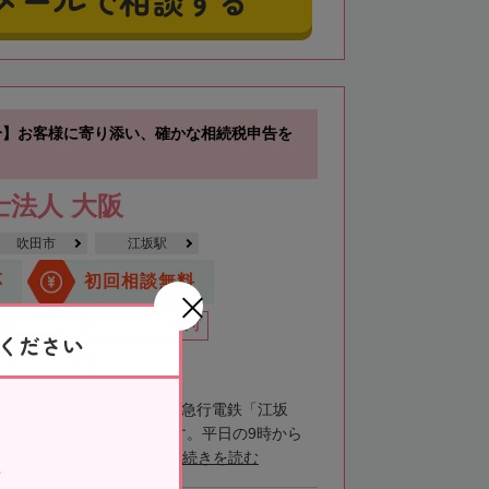
分】お客様に寄り添い、確かな相続税申告を
士法人 大阪
吹田市
江坂駅
応
初回相談無料
籍数10名以上
オンライン相談可
ください
女性税理士在籍
大阪は、大阪メトロ・北大阪急行電鉄「江坂
の位置にある税理士法人です。平日の9時から
おり、土日祝日や時間外...
続きを読む