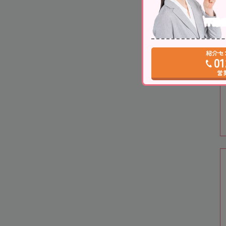
不動
紹介セ
01
営業