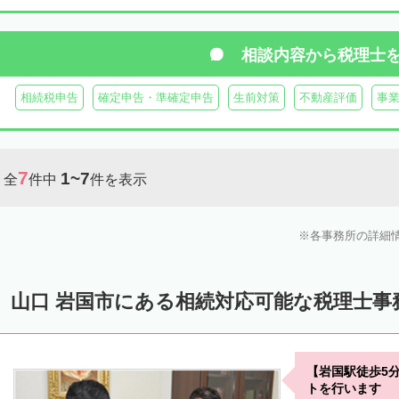
相談内容から
税理士
相続税申告
確定申告・準確定申告
生前対策
不動産評価
事
7
1~7
全
件中
件を表示
各事務所の詳細
山口 岩国市にある相続対応可能な税理士事
【岩国駅徒歩5
トを行います