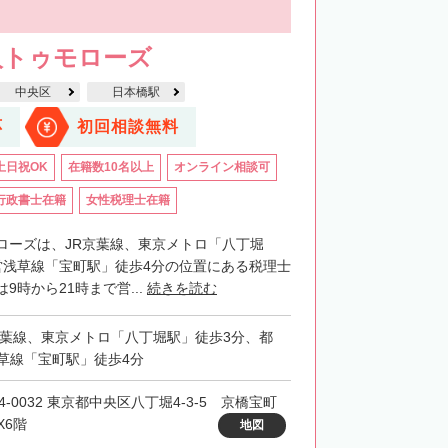
人トゥモローズ
中央区
日本橋駅
応
初回相談無料
土日祝OK
在籍数10名以上
オンライン相談可
行政書士在籍
女性税理士在籍
ローズは、JR京葉線、東京メトロ「八丁堀
営浅草線「宝町駅」徒歩4分の位置にある税理士
9時から21時まで営...
続きを読む
京葉線、東京メトロ「八丁堀駅」徒歩3分、都
草線「宝町駅」徒歩4分
4-0032 東京都中央区八丁堀4-3-5 京橋宝町
X6階
地図