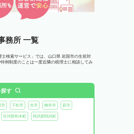
事務所 一覧
理士検索サービス」では、山口県 岩国市の生前対
や特例制度のことは一度近隣の税理士に相談してみ
を探す
田市
下松市
光市
柳井市
萩市
玖珂郡和木町
阿武郡阿武町