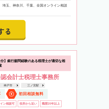
、埼玉、神奈川、千葉、全国オンライン相談
する
3分】銀行顧問経験のある税理士が適切な相
案
公認会計士税理士事務所
神戸市
三ノ宮駅
応
初回相談無料
イン相談可
役所から近い
職歴20年以上