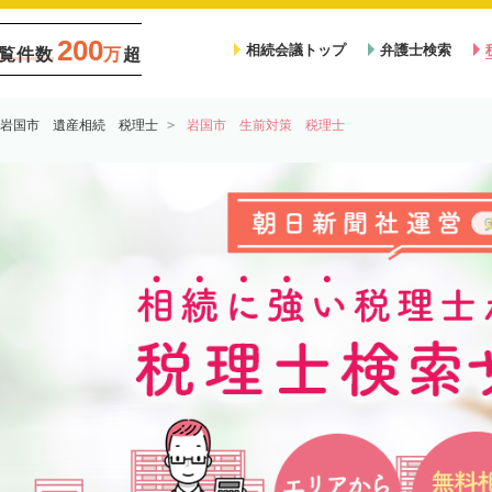
200
相続会議トップ
弁護士検索
覧件数
万
超
岩国市 遺産相続 税理士
岩国市 生前対策 税理士