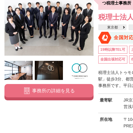
つ税理士事務所
税理士法
東京都
全国対
19時以降TEL可
全国出張対応可
税理士法人トゥモ
駅」徒歩3分、都
事務所です。平日は
事務所の詳細を見る
最寄駅
JR
営浅
所在地
〒10
PRE