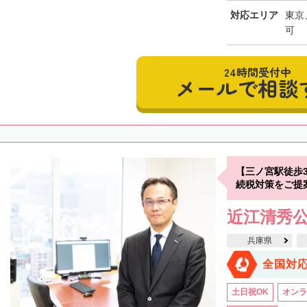
対応エリア
東京
可
24時間受付中
メールで相談
【三ノ宮駅徒歩
続税対策をご提
近江清秀
兵庫県
全国対
土日祝OK
オンラ