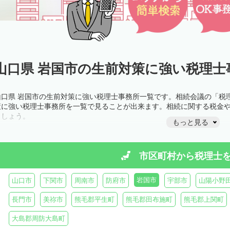
山口県 岩国市の生前対策に強い税理士
山口県 岩国市の生前対策に強い税理士事務所一覧です。相続会議の「税
策に強い税理士事務所を一覧で見ることが出来ます。相続に関する税金
ましょう。
もっと見る
市区町村から
税理士
岩国市
山口市
下関市
周南市
防府市
宇部市
山陽小野
長門市
美祢市
熊毛郡平生町
熊毛郡田布施町
熊毛郡上関町
大島郡周防大島町