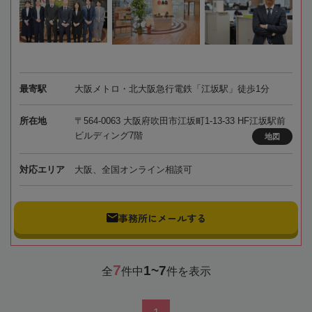
最寄駅
大阪メトロ・北大阪急行電鉄「江坂駅」徒歩1分
所在地
〒564-0063 大阪府吹田市江坂町1-13-33 HF江坂駅前
ビルディング7階
地図
対応エリア
大阪、全国オンライン相談可
事務所にメールする
7
1~7
全
件中
件を表示