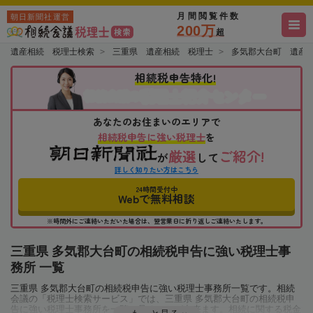
月間閲覧件数
朝日新聞社運営
200万
超
遺産相続 税理士検索
三重県 遺産相続 税理士
多気郡大台町 遺産
相続税申告特化!
税理士紹介センター
相続会議の
あなたのお住まいのエリアで
相続税申告に強い税理士
を
厳選
ご紹介!
が
して
詳しく知りたい方はこちら
24時間受付中
Webで無料相談
※時間外にご連絡いただいた場合は、翌営業日に折り返しご連絡いたします。
三重県 多気郡大台町の相続税申告に強い税理士事
務所 一覧
三重県 多気郡大台町の相続税申告に強い税理士事務所一覧です。相続
会議の「税理士検索サービス」では、三重県 多気郡大台町の相続税申
告に強い税理士事務所を一覧で見ることが出来ます。相続に関する税金