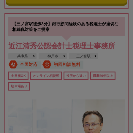
【三ノ宮駅徒歩3分】銀行顧問経験のある税理士が適切な
相続税対策をご提案
近江清秀公認会計士税理士事務所
兵庫県
神戸市
三ノ宮駅
全国対応
初回相談無料
土日祝OK
オンライン相談可
役所から近い
職歴20年以上
駐車場あり