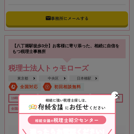
事務所にメールする
【八丁堀駅徒歩3分】お客様に寄り添った、相続に自信を
もつ税理士事務所
税理士法人トゥモローズ
東京都
中央区
日本橋駅
全国対応
初回相談無料
19時以降TEL可
土日祝OK
在籍数10名以上
オンライン相談可
相続に強い税理士探しは、
お任せ
に
ください
全国出張対応可
行政書士在籍
女性税理士在籍
税理士紹介センター
相続会議
の
迷ったらお電話ください!