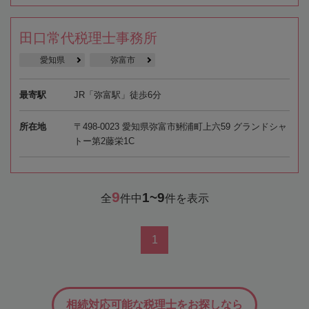
田口常代税理士事務所
愛知県
弥富市
最寄駅
JR「弥富駅」徒歩6分
所在地
〒498-0023 愛知県弥富市鯏浦町上六59 グランドシャ
トー第2藤栄1C
9
1~9
全
件中
件を表示
1
相続対応可能な税理士をお探しなら