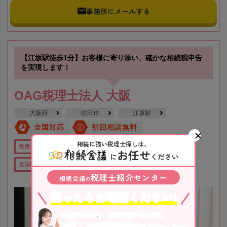
事務所にメールする
【江坂駅徒歩1分】お客様に寄り添い、確かな相続税申告
を実現します！
OAG税理士法人 大阪
大阪府
吹田市
江坂駅
全国対応
初回相談無料
相続に強い税理士探しは、
役所から近い
在籍数10名以上
オンライン相談可
お任せ
に
ください
全国出張対応可
女性税理士在籍
税理士紹介センター
相続会議
の
迷ったらお電話ください!
不動産や株式等、相続資産に合わせて、
お近くの専門税理士