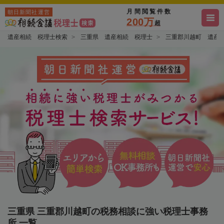
月間閲覧件数
朝日新聞社運営
200万
超
遺産相続 税理士検索
三重県 遺産相続 税理士
三重郡川越町 遺産
三重県 三重郡川越町の税務相談に強い税理士事務
所 一覧