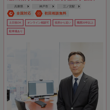
兵庫県
神戸市
三ノ宮駅
全国対応
初回相談無料
土日祝OK
オンライン相談可
役所から近い
職歴20年以上
駐車場あり