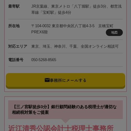
最寄駅
JR京葉線、東京メトロ「八丁堀駅」徒歩3分、都営浅
草線「宝町駅」徒歩4分
所在地
〒104-0032 東京都中央区八丁堀4-3-5 京橋宝町
PREX6階
地図
対応エリア
東京、埼玉、神奈川、千葉、全国オンライン相談可
電話番号
050-5268-8565
事務所にメールする
【三ノ宮駅徒歩3分】銀行顧問経験のある税理士が適切な
相続税対策をご提案
近江清秀公認会計士税理士事務所