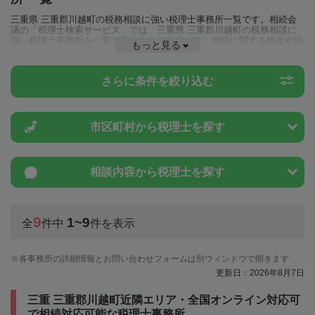
三重県 三重郡川越町の税務相談に強い税理士事務所一覧です。相続会
議の「税理士検索サービス」では、三重県 三重郡川越町の税務相談に
強い税理士事務所を一覧で見ることが出来ます。相続に関する税金や特
もっと見る
例制度のことは一度近隣の税理士に相談してみましょう。
さらに条件を絞り込む
市区町村から
税理士を探す
相談内容から
税理士を探す
9
1~9
全
件中
件を表示
各事務所の詳細情報とお問い合わせフォームは別ウィンドウで開きます
更新日：2026年8月7日
三重 三重郡川越町近隣エリア・全国オンライン対応可
で相続対応可能な税理士事務所