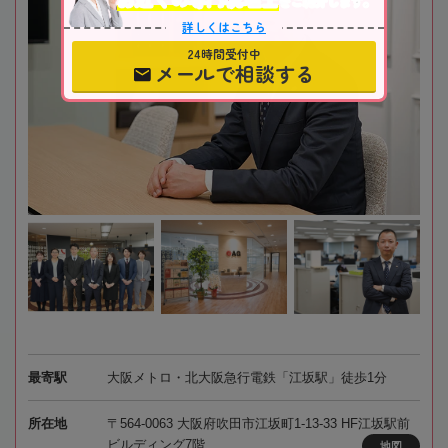
をご紹介します。
詳しくはこちら
24時間受付中
メールで相談する
最寄駅
大阪メトロ・北大阪急行電鉄「江坂駅」徒歩1分
所在地
〒564-0063 大阪府吹田市江坂町1-13-33 HF江坂駅前
ビルディング7階
地図