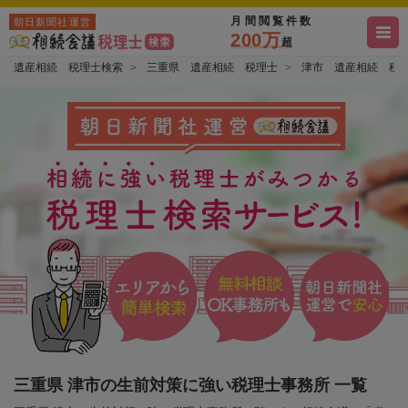
月間閲覧件数
朝日新聞社運営
200万
超
遺産相続 税理士検索
三重県 遺産相続 税理士
津市 遺産相続 税
三重県 津市の生前対策に強い税理士事務所 一覧