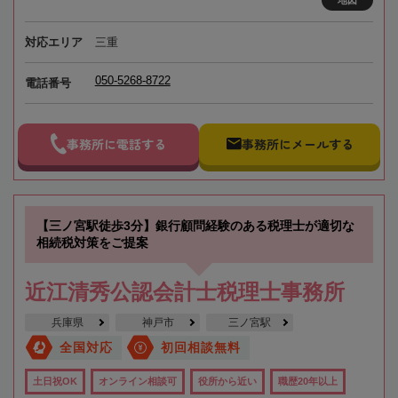
対応エリア
三重
050-5268-8722
電話番号
事務所に電話する
事務所にメールする
【三ノ宮駅徒歩3分】銀行顧問経験のある税理士が適切な
相続税対策をご提案
近江清秀公認会計士税理士事務所
兵庫県
神戸市
三ノ宮駅
全国対応
初回相談無料
土日祝OK
オンライン相談可
役所から近い
職歴20年以上