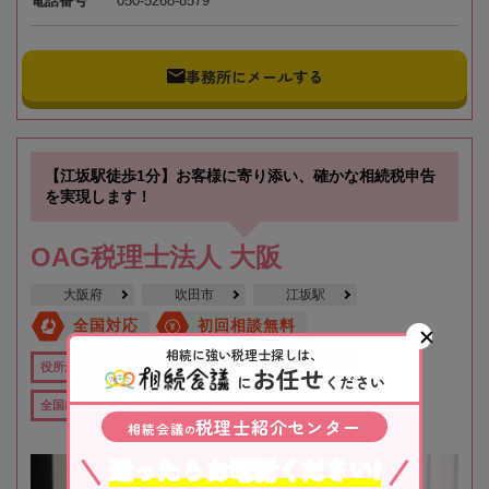
電話番号
050-5268-8579
事務所にメールする
【江坂駅徒歩1分】お客様に寄り添い、確かな相続税申告
を実現します！
OAG税理士法人 大阪
大阪府
吹田市
江坂駅
全国対応
初回相談無料
相続に強い税理士探しは、
お任せ
役所から近い
在籍数10名以上
オンライン相談可
に
ください
全国出張対応可
女性税理士在籍
税理士紹介センター
相続会議
の
迷ったらお電話ください!