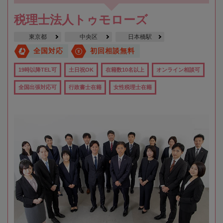
税理士法人トゥモローズ
東京都
中央区
日本橋駅
全国対応
初回相談無料
19時以降TEL可
土日祝OK
在籍数10名以上
オンライン相談可
全国出張対応可
行政書士在籍
女性税理士在籍