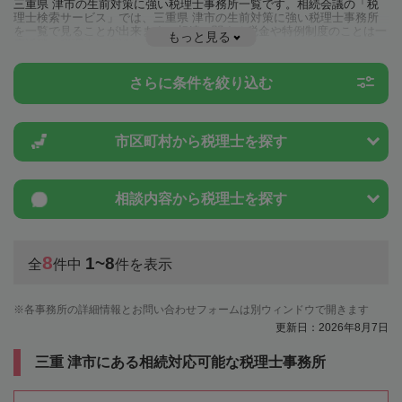
三重県 津市の生前対策に強い税理士事務所一覧です。相続会議の「税
理士検索サービス」では、三重県 津市の生前対策に強い税理士事務所
を一覧で見ることが出来ます。相続に関する税金や特例制度のことは一
もっと見る
度近隣の税理士に相談してみましょう。
さらに条件を絞り込む
市区町村から
税理士を探す
相談内容から
税理士を探す
8
1~8
全
件中
件を表示
各事務所の詳細情報とお問い合わせフォームは別ウィンドウで開きます
更新日：2026年8月7日
三重 津市にある相続対応可能な税理士事務所