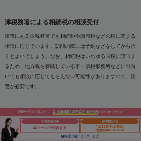
津税務署による相続税の相談受付
津市にある津税務署でも相続税や贈与税などの税に関する
相談に応じています。訪問の際には予約などをしてから行
くとよいでしょう。なお、相続税はいわゆる国税に該当す
るため、地方税を管轄している市・県税事務所などに出向
いても相談に応じてもらえない可能性がありますので、注
意が必要です。
東海税理士会津支部による相続税相談会
朝日新聞社運営の相続会議
税理士選びに悩んだら、
にお任せください
24時間受付中
無料電話する
行政以外では、東海税理士会津支部でも税務相談を行って
0120-402-092
メールで相談する
営業時間10:00~19:00
います。相続税申告やそれに伴う書類作成に関するお悩み
税理士紹介センターとは