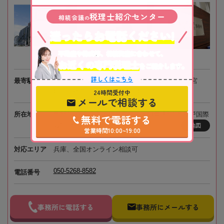
税理士紹介センター
相続会議
の
迷ったらお電話ください!
不動産や株式等、相続資産に合わせて、
お近くの専門税理士
をご紹介します。
詳しくはこちら
最寄駅
JR「三ノ宮駅」 / 阪急電鉄・阪神電鉄「神戸三宮
駅」 / 神戸市営地下鉄「三宮駅」各徒歩3分
24時間受付中
メールで相談する
所在地
〒651-0087 兵庫県神戸市中央区御幸通8-1-6 神戸国際
無料で電話する
会館17階
地図
営業時間10:00~19:00
対応エリア
兵庫、全国オンライン相談可
050-5268-8582
電話番号
事務所に電話する
事務所にメールする