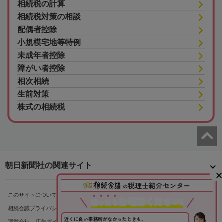
相続税の計算
相続税対策の相談
配偶者控除
小規模宅地等特例
未成年者控除
障がい者控除
相次相続
生前対策
株式の相続税
朝日新聞社の関連サイト
税理士紹介センター
の
このサイトについて
サイトポリシー
相続会議利用規約
お電話ください!
迷
っ
た
ら
相続会議プライバシーポリシー
利用者情報の外部送信
プライバシーポータル
近くに良い事務所がなかったときも、
運営会社
広告ガイド
お問い合わせ