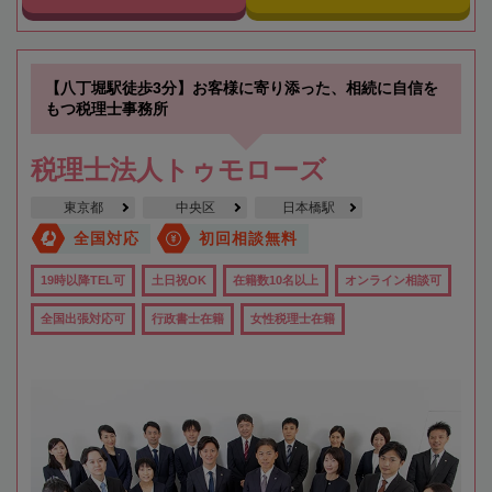
【八丁堀駅徒歩3分】お客様に寄り添った、相続に自信を
もつ税理士事務所
税理士法人トゥモローズ
東京都
中央区
日本橋駅
全国対応
初回相談無料
19時以降TEL可
土日祝OK
在籍数10名以上
オンライン相談可
全国出張対応可
行政書士在籍
女性税理士在籍