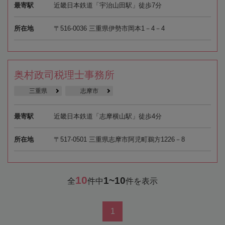
最寄駅
近畿日本鉄道「宇治山田駅」徒歩7分
所在地
〒516-0036 三重県伊勢市岡本1－4－4
奥村政司税理士事務所
三重県
志摩市
最寄駅
近畿日本鉄道「志摩横山駅」徒歩4分
所在地
〒517-0501 三重県志摩市阿児町鵜方1226－8
10
1~10
全
件中
件を表示
1