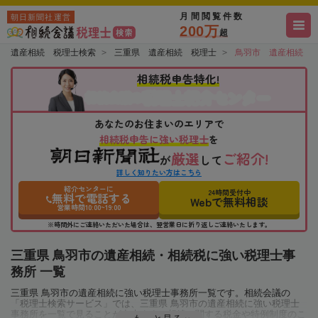
月間閲覧件数
朝日新聞社運営
200万
超
遺産相続 税理士検索
三重県 遺産相続 税理士
鳥羽市 遺産相続 
相続税申告特化!
税理士紹介センター
相続会議の
あなたのお住まいのエリアで
相続税申告に強い税理士
を
厳選
ご紹介!
が
して
詳しく知りたい方はこちら
紹介センターに
24時間受付中
無料で電話する
Webで無料相談
営業時間10:00~19:00
※時間外にご連絡いただいた場合は、翌営業日に折り返しご連絡いたします。
三重県 鳥羽市の遺産相続・相続税に強い税理士事
務所 一覧
三重県 鳥羽市の遺産相続に強い税理士事務所一覧です。相続会議の
「税理士検索サービス」では、三重県 鳥羽市の遺産相続に強い税理士
事務所を一覧で見ることが出来ます。相続に関する税金や特例制度のこ