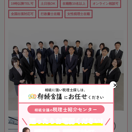
19時以降TEL可
土日祝OK
在籍数10名以上
オンライン相談可
全国出張対応可
行政書士在籍
女性税理士在籍
相続に強い税理士探しは、
お任せ
に
ください
税理士紹介センター
相続会議
の
迷ったらお電話ください!
不動産や株式等、相続資産に合わせて、