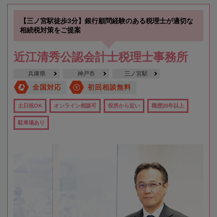
【三ノ宮駅徒歩3分】銀行顧問経験のある税理士が適切な
相続税対策をご提案
近江清秀公認会計士税理士事務所
兵庫県
神戸市
三ノ宮駅
全国対応
初回相談無料
土日祝OK
オンライン相談可
役所から近い
職歴20年以上
駐車場あり