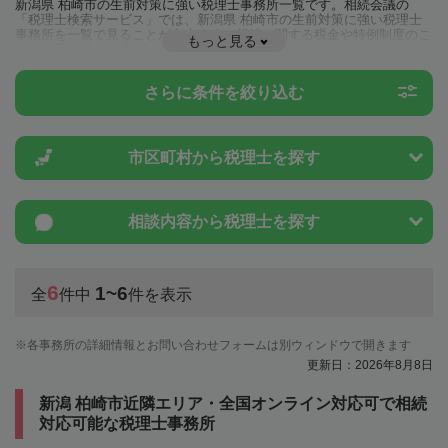
新潟県 柏崎市の生前対策に強い税理士事務所一覧です。相続会議の
「税理士検索サービス」では、新潟県 柏崎市の生前対策に強い税理士
事務所を一覧で見ることが出来ます。相続に関する税金や特例制度のこ
もっと見る
とは一度近隣の税理士に相談してみましょう。
さらに条件を絞り込む
市区町村から
税理士を探す
相談内容から
税理士を探す
6
1~6
全
件中
件を表示
各事務所の詳細情報とお問い合わせフォームは別ウィンドウで開きます
更新日：2026年8月8日
新潟 柏崎市近隣エリア・全国オンライン対応可で相続
対応可能な税理士事務所