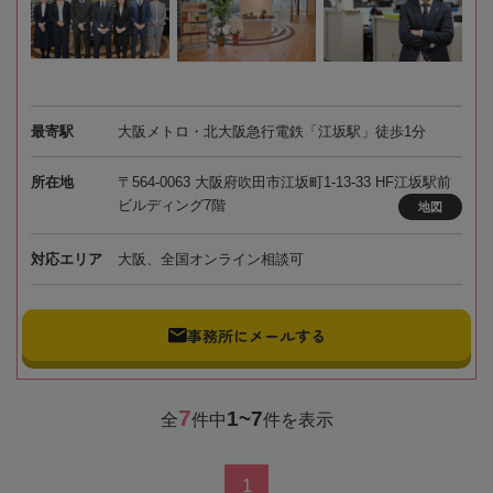
最寄駅
大阪メトロ・北大阪急行電鉄「江坂駅」徒歩1分
所在地
〒564-0063 大阪府吹田市江坂町1-13-33 HF江坂駅前
ビルディング7階
地図
対応エリア
大阪、全国オンライン相談可
事務所にメールする
7
1~7
全
件中
件を表示
1