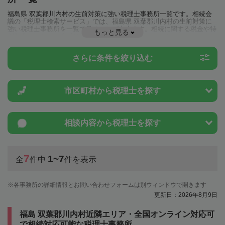
福島県 双葉郡川内村の生前対策に強い税理士事務所一覧です。相続会
議の「税理士検索サービス」では、福島県 双葉郡川内村の生前対策に
強い税理士事務所を一覧で見ることが出来ます。相続に関する税金や特
もっと見る
例制度のことは一度近隣の税理士に相談してみましょう。
さらに条件を絞り込む
市区町村から
税理士を探す
相談内容から
税理士を探す
7
1~7
全
件中
件を表示
各事務所の詳細情報とお問い合わせフォームは別ウィンドウで開きます
更新日：2026年8月9日
福島 双葉郡川内村近隣エリア・全国オンライン対応可
で相続対応可能な税理士事務所