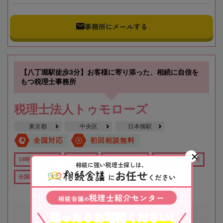
事務所にメールする
【八丁堀駅徒歩3分】お客様に寄り添った、相続に自信を
もつ税理士事務所
税理士法人トゥモローズ
東京都
中央区
日本橋駅
全国対応
初回相談無料
19時以降TEL可
土日祝OK
在籍数10名以上
オンライン相談可
相続に強い税理士探しは、
お任せ
に
ください
全国出張対応可
行政書士在籍
女性税理士在籍
税理士紹介センター
相続会議
の
迷ったらお電話ください!