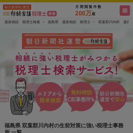
月間閲覧件数
朝日新聞社運営
200万
超
遺産相続 税理士検索
福島県 遺産相続 税理士
双葉郡川内村 遺産
福島県 双葉郡川内村の生前対策に強い税理士事務
所 一覧