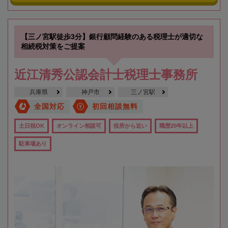
【三ノ宮駅徒歩3分】銀行顧問経験のある税理士が適切な
相続税対策をご提案
近江清秀公認会計士税理士事務所
兵庫県
神戸市
三ノ宮駅
全国対応
初回相談無料
土日祝OK
オンライン相談可
役所から近い
職歴20年以上
駐車場あり