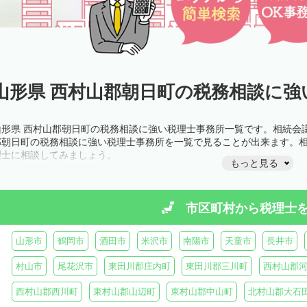
山形県 西村山郡朝日町の税務相談に強
山形県 西村山郡朝日町の税務相談に強い税理士事務所一覧です。相続会
郡朝日町の税務相談に強い税理士事務所を一覧で見ることが出来ます。
理士に相談してみましょう。
もっと見る
市区町村から
税理士
山形市
鶴岡市
酒田市
米沢市
南陽市
天童市
長井市
村山市
尾花沢市
東田川郡庄内町
東田川郡三川町
西村山郡
西村山郡西川町
東村山郡山辺町
東村山郡中山町
北村山郡大石