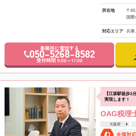
所在地
〒65
国際
対応エリア
兵庫
事務所に電話する
050-5268-8582
受付時間 9:00～17:00
【江坂駅徒歩1
実現します！
OAG税理
大阪府
全国対