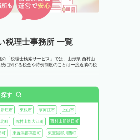
い税理士事務所 一覧
議の「税理士検索サービス」では、山形県 西村山
相続に関する税金や特例制度のことは一度近隣の税
を探す
新庄市
東根市
寒河江市
上山市
西村山郡朝日町
河北町
西村山郡大江町
田町
東置賜郡高畠町
東置賜郡川西町