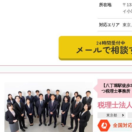
所在地
〒13
イ小
対応エリア
東京
24時間受付中
メールで相談
【八丁堀駅徒歩
つ税理士事務所
税理士法
東京都
全国対