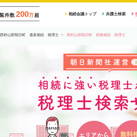
200
相続会議トップ
弁護士検索
覧件数
万
超
西村山郡朝日町 遺産相続 税理士
西村山郡朝日町 税務相談 税理士