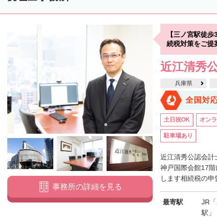
【三ノ宮駅徒歩
続税対策をご提
近江清秀
兵庫県
全国対
土日祝OK
オンラ
駐車場あり
近江清秀公認会計
神戸国際会館17
します相続税の申告
事務所の詳細を見る
最寄駅
JR
駅」