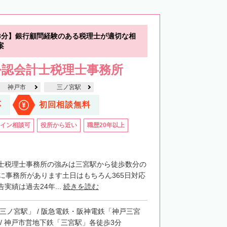
3分】銀行顧問経験のある税理士が適切な相
案
公認会計士税理士事務所
神戸市
三ノ宮駅
応
初回相談無料
イン相談可
役所から近い
職歴20年以上
士税理士事務所の強みは三宮駅から徒歩数分の
階に事務所があります土日はもちろん365日対応
実績は過去24年...
続きを読む
「三ノ宮駅」 / 阪急電鉄・阪神電鉄「神戸三宮
 / 神戸市営地下鉄「三宮駅」各徒歩3分