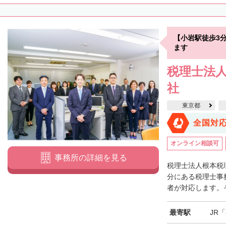
【小岩駅徒歩3
ます
税理士法人
社
東京都
全国対
オンライン相談可
事務所の詳細を見る
税理士法人根本税
分にある税理士事
者が対応します。そ
最寄駅
JR