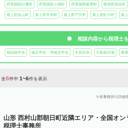
西置賜郡白鷹町
西置賜郡小国町
西置賜郡飯豊町
飽海郡遊佐町
最上郡金山町
最上郡舟形町
最上郡戸沢村
最上郡鮭川村
最
相談内容から
税理士
相続税申告
確定申告・準確定申告
生前対策
不動産評価
事
6
1~6
全
件中
件を表示
各事務所の詳細
山形 西村山郡朝日町近隣エリア・全国オ
税理士事務所