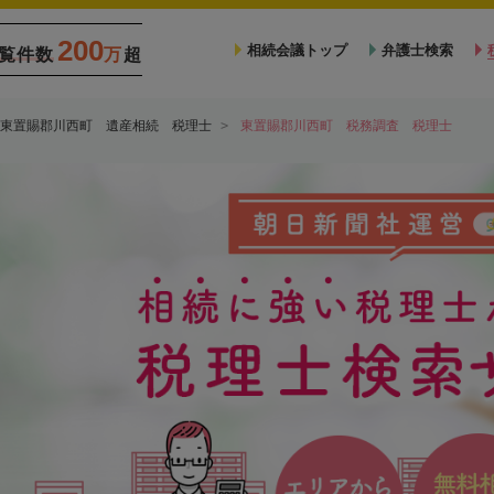
200
相続会議トップ
弁護士検索
覧件数
万
超
東置賜郡川西町 遺産相続 税理士
東置賜郡川西町 税務調査 税理士