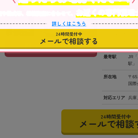
土日祝OK
オンラ
お近くの専門税理
産や株式等、相続資産に合わせて、
駐車場あり
詳しくはこちら
近江清秀公認会計
24時間受付中
神戸国際会館17
メールで相談する
します相続税の申告
事務所の詳細を見る
最寄駅
JR
駅」
所在地
〒65
国際
対応エリア
兵庫
24時間受付中
メールで相談