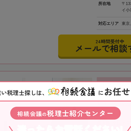
所在地
〒13
イ小
対応エリア
東京
24時間受付中
メールで相談
【三ノ宮駅徒歩
お任せ
続税対策をご提
強い税理士探しは、
に
近江清秀
税理士紹介センター
相続会議
の
兵庫県
全国対
迷ったらお電話ください!