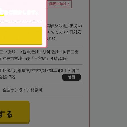
イン相談可
役所から近い
職歴20年以上
士
をご紹介します。
士税理士事務所の強みは三宮駅から徒歩数分の
階に事務所があります土日はもちろん365日対応
実績は過去24年...
続きを読む
「三ノ宮駅」 / 阪急電鉄・阪神電鉄「神戸三宮
 / 神戸市営地下鉄「三宮駅」各徒歩3分
1-0087 兵庫県神戸市中央区御幸通8-1-6 神戸
会館17階
地図
、全国オンライン相談可
する