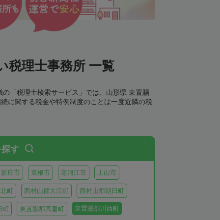
い税理士事務所 一覧
議の「税理士検索サービス」では、山形県 東置賜
相続に関する税金や特例制度のことは一度近隣の税
を探す
新庄市
東根市
寒河江市
上山市
河北町
西村山郡大江町
西村山郡朝日町
東置賜郡川西町
田町
東置賜郡高畠町