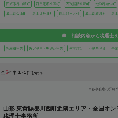
西置賜郡白鷹町
西置賜郡小国町
西置賜郡飯豊町
飽海郡遊佐町
最上郡金山町
最上郡舟形町
最上郡戸沢村
最上郡鮭川村
最
相談内容から
税理士
相続税申告
確定申告・準確定申告
生前対策
不動産評価
事
5
1~5
全
件中
件を表示
各事務所の詳細
山形 東置賜郡川西町近隣エリア・全国オ
税理士事務所