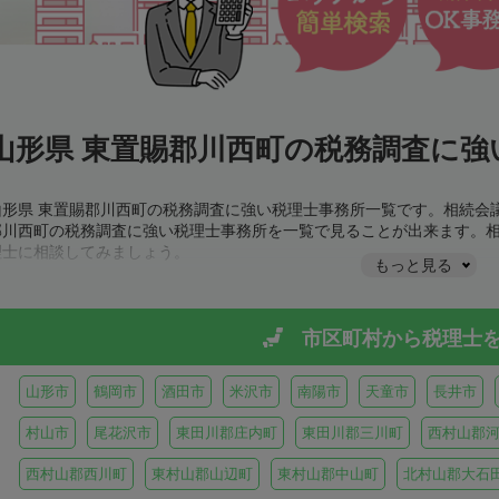
山形県 東置賜郡川西町の税務調査に強
山形県 東置賜郡川西町の税務調査に強い税理士事務所一覧です。相続会
郡川西町の税務調査に強い税理士事務所を一覧で見ることが出来ます。
理士に相談してみましょう。
もっと見る
市区町村から
税理士
山形市
鶴岡市
酒田市
米沢市
南陽市
天童市
長井市
村山市
尾花沢市
東田川郡庄内町
東田川郡三川町
西村山郡
西村山郡西川町
東村山郡山辺町
東村山郡中山町
北村山郡大石