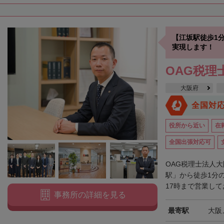
【江坂駅徒歩1
実現します！
OAG税理
大阪府
全国対
役所から近い
在
全国出張対応可
OAG税理士法人
駅」から徒歩1分
17時まで営業して
事務所の詳細を見る
最寄駅
大阪