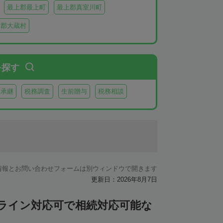
最上郡最上町
最上郡真室川町
上郡大蔵村
を探す
業承継
税務調査
生前贈与
税務相談
情報とお問い合わせフォームは別ウィンドウで開きます
更新日：2026年8月7日
ンライン対応可で相続対応可能な