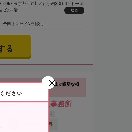
3-0057 東京都江戸川区西小岩3-31-14 トーエ
岩ビル2階
地図
、全国オンライン相談可
する
3分】銀行顧問経験のある税理士が適切な相
案
ください
公認会計士税理士事務所
神戸市
三ノ宮駅
応
初回相談無料