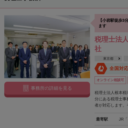
【小岩駅徒歩3
ます
税理士法人
社
東京都
全国対
オンライン相談可
事務所の詳細を見る
税理士法人根本税
分にある税理士事
者が対応します。そ
最寄駅
JR