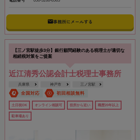
電話番号
050-5268-8565
事務所にメールする
【三ノ宮駅徒歩3分】銀行顧問経験のある税理士が適切な
相続税対策をご提案
近江清秀公認会計士税理士事務所
兵庫県
神戸市
三ノ宮駅
全国対応
初回相談無料
土日祝OK
オンライン相談可
役所から近い
職歴20年以上
駐車場あり