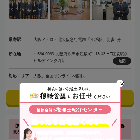
最寄駅
大阪メトロ・北大阪急行電鉄「江坂駅」徒歩1分
所在地
〒564-0063 大阪府吹田市江坂町1-13-33 HF江坂駅前
ビルディング7階
地図
対応エリア
大阪、全国オンライン相談可
相続に強い税理士探しは、
お任せ
に
ください
事務所にメールする
税理士紹介センター
相続会議
の
迷ったらお電話ください!
【南方駅徒歩1分】不動産に関する相続や相続税対策が得
意な税理士事務所です
不動産や株式等、相続資産に合わせて、
お近くの専門税理士