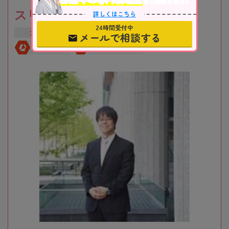
をご紹介します。
スリーアローズ税理士事務所
詳しくはこちら
24時間受付中
大阪府
大阪市
新大阪駅
メールで相談する
全国対応
初回相談無料