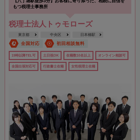
【八丁堀駅徒歩3分】お客様に寄り添った、相続に自信を
もつ税理士事務所
税理士法人トゥモローズ
東京都
中央区
日本橋駅
全国対応
初回相談無料
19時以降TEL可
土日祝OK
在籍数10名以上
オンライン相談可
全国出張対応可
行政書士在籍
女性税理士在籍