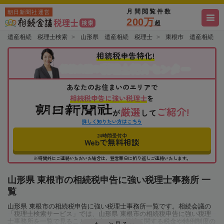
月間閲覧件数
朝日新聞社運営
200万
超
遺産相続 税理士検索
山形県 遺産相続 税理士
東根市 遺産相続 
相続税申告特化!
税理士紹介センター
相続会議の
あなたのお住まいのエリアで
相続税申告に強い税理士
を
厳選
ご紹介!
が
して
詳しく知りたい方はこちら
24時間受付中
Webで無料相談
※時間外にご連絡いただいた場合は、翌営業日に折り返しご連絡いたします。
山形県 東根市の相続税申告に強い税理士事務所 一
覧
山形県 東根市の相続税申告に強い税理士事務所一覧です。相続会議の
「税理士検索サービス」では、山形県 東根市の相続税申告に強い税理
士事務所を一覧で見ることが出来ます。相続に関する税金や特例制度の