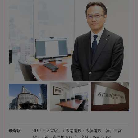
最寄駅
JR「三ノ宮駅」 / 阪急電鉄・阪神電鉄「神戸三宮
駅」 / 神戸市営地下鉄「三宮駅」各徒歩3分