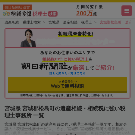
月間閲覧件数
朝日新聞社運営
200万
超
遺産相続 税理士検索
宮城県 遺産相続 税理士
宮城郡松島町 遺産
相続税申告特化!
税理士紹介センター
相続会議の
あなたのお住まいのエリアで
相続税申告に強い税理士
を
厳選
ご紹介!
が
して
詳しく知りたい方はこちら
24時間受付中
Webで無料相談
※時間外にご連絡いただいた場合は、翌営業日に折り返しご連絡いたします。
宮城県 宮城郡松島町の遺産相続・相続税に強い税
理士事務所 一覧
宮城県 宮城郡松島町の遺産相続に強い税理士事務所一覧です。相続会
議の「税理士検索サービス」では、宮城県 宮城郡松島町の遺産相続に
強い税理士事務所を一覧で見ることが出来ます。相続に関する税金や特