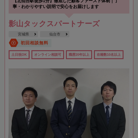
【北仙台駅徒歩1分】徹底した顧客ファースト体制｜丁
寧・わかりやすい説明で安心をお届けします
影山タックスパートナーズ
宮城県
仙台市
初回相談無料
土日祝OK
オンライン相談可
職歴20年以上
在籍数10名以上