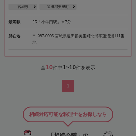
宮城県
遠田郡美里町
最寄駅
JR「小牛田駅」車7分
所在地
〒 987-0005 宮城県遠田郡美里町北浦字蓮沼浦111番
地
10
1~10
全
件中
件を表示
1
相続対応可能な税理士をお探しなら
「相続会議」の