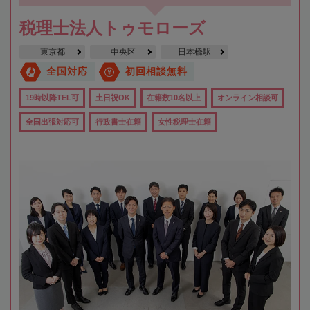
税理士法人トゥモローズ
東京都
中央区
日本橋駅
全国対応
初回相談無料
19時以降TEL可
土日祝OK
在籍数10名以上
オンライン相談可
全国出張対応可
行政書士在籍
女性税理士在籍