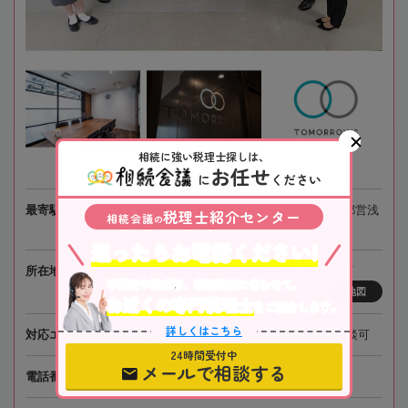
相続に強い税理士探しは、
お任せ
に
ください
最寄駅
JR京葉線、東京メトロ「八丁堀駅」徒歩3分、都営浅
税理士紹介センター
相続会議
の
草線「宝町駅」徒歩4分
迷ったらお電話ください!
所在地
〒104-0032 東京都中央区八丁堀4-3-5 京橋宝町
不動産や株式等、相続資産に合わせて、
PREX6階
地図
お近くの専門税理士
をご紹介します。
詳しくはこちら
対応エリア
東京、埼玉、神奈川、千葉、全国オンライン相談可
24時間受付中
メールで相談する
050-5268-8565
電話番号