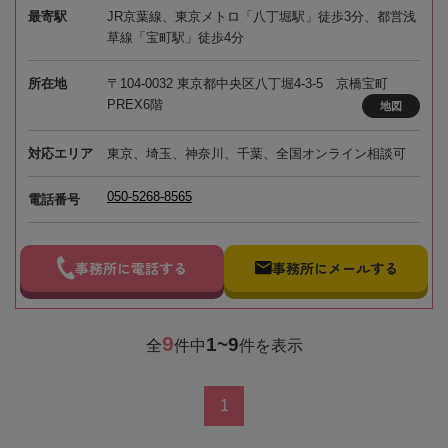
最寄駅
JR京葉線、東京メトロ「八丁堀駅」徒歩3分、都営浅
草線「宝町駅」徒歩4分
所在地
〒104-0032 東京都中央区八丁堀4-3-5 京橋宝町
PREX6階
地図
対応エリア
東京、埼玉、神奈川、千葉、全国オンライン相談可
050-5268-8565
電話番号
事務所に電話する
事務所にメールする
9
1~9
全
件中
件を表示
1