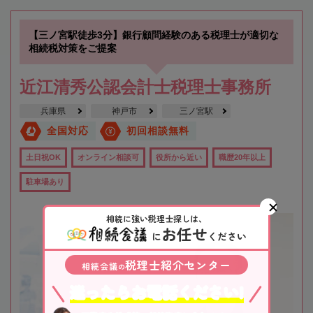
【三ノ宮駅徒歩3分】銀行顧問経験のある税理士が適切な
相続税対策をご提案
近江清秀公認会計士税理士事務所
兵庫県
神戸市
三ノ宮駅
全国対応
初回相談無料
土日祝OK
オンライン相談可
役所から近い
職歴20年以上
駐車場あり
相続に強い税理士探しは、
お任せ
に
ください
税理士紹介センター
相続会議
の
迷ったらお電話ください!