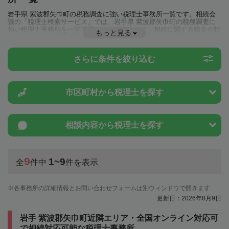
岩手県 紫波郡矢巾町の税務調査に強い税理士事務所一覧です。相続会
議の「税理士検索サービス」では、岩手県 紫波郡矢巾町の税務調査に
強い税理士事務所を一覧で見ることが出来ます。相続に関する税金や特
もっと見る
例制度のことは一度近隣の税理士に相談してみましょう。
さらに条件を絞り込む
市区町村から
税理士を探す
相談内容から
税理士を探す
9
1~9
全
件中
件を表示
各事務所の詳細情報とお問い合わせフォームは別ウィンドウで開きます
更新日：2026年8月9日
岩手 紫波郡矢巾町近隣エリア・全国オンライン対応可
で相続対応可能な税理士事務所