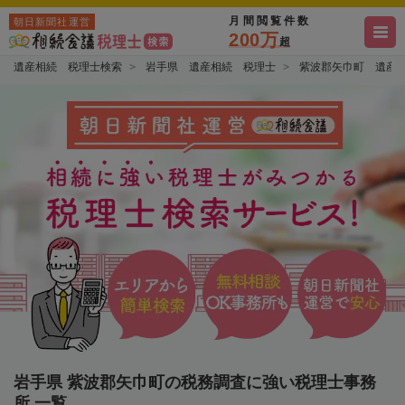
月間閲覧件数
朝日新聞社運営
200万
超
遺産相続 税理士検索
岩手県 遺産相続 税理士
紫波郡矢巾町 遺産
岩手県 紫波郡矢巾町の税務調査に強い税理士事務
所 一覧