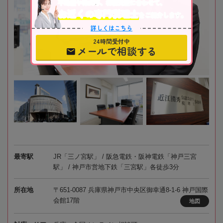
不動産や株式等、相続資産に合わせて、
お近くの専門税理士
をご紹介します。
詳しくはこちら
24時間受付中
メールで相談する
最寄駅
JR「三ノ宮駅」 / 阪急電鉄・阪神電鉄「神戸三宮
駅」 / 神戸市営地下鉄「三宮駅」各徒歩3分
所在地
〒651-0087 兵庫県神戸市中央区御幸通8-1-6 神戸国際
会館17階
地図