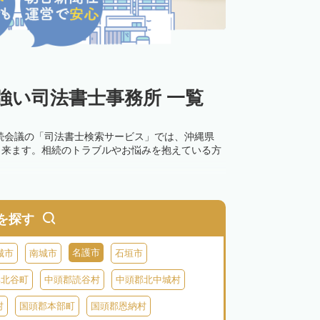
強い司法書士事務所 一覧
続会議の「司法書士検索サービス」では、沖縄県
出来ます。相続のトラブルやお悩みを抱えている方
を探す
名護市
城市
南城市
石垣市
郡北谷町
中頭郡読谷村
中頭郡北中城村
村
国頭郡本部町
国頭郡恩納村