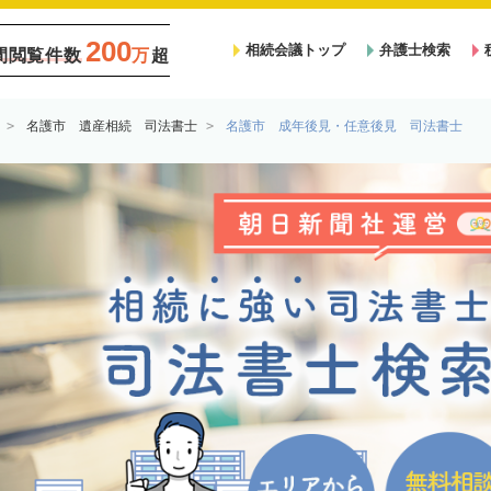
200
相続会議トップ
弁護士検索
間閲覧件数
万
超
名護市 遺産相続 司法書士
名護市 成年後見・任意後見 司法書士