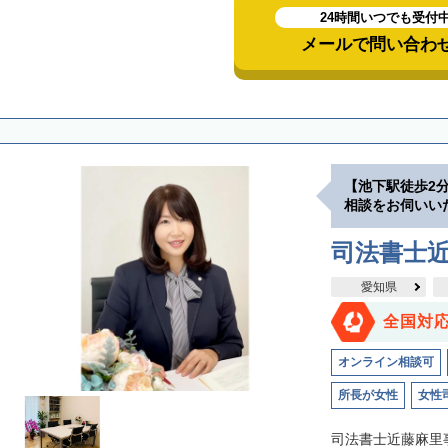
24時間いつでも受付
メールで問い合わ
【池下駅徒歩2
相談をお伺いい
司法書士
愛知県
全国対
オンライン相談可
所長が女性
女性
司法書士近藤麻里