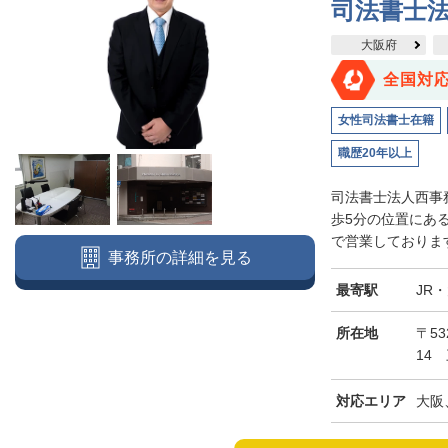
司法書士
大阪府
全国対
女性司法書士在籍
職歴20年以上
司法書士法人西事
歩5分の位置にあ
で営業しております
事務所の詳細を見る
最寄駅
JR
所在地
〒5
14
対応エリア
大阪