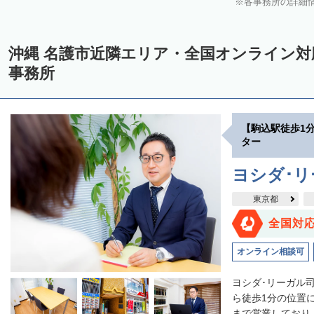
各事務所の詳細
沖縄 名護市近隣エリア・全国オンライン
事務所
【駒込駅徒歩1
ター
ヨシダ･
東京都
全国対
オンライン相談可
ヨシダ･リーガル
ら徒歩1分の位置
まで営業しており、