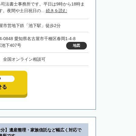
る司法書士事務所です。平日は9時から18時ま
。夜間や土日祝日の...
続きを読む
屋市営地下鉄「池下駅」徒歩2分
4-0848 愛知県名古屋市千種区春岡1-4-8
E池下407号
地図
、全国オンライン相談可
中
せる
2分】遺産整理・家族信託など幅広く対応で
務所です