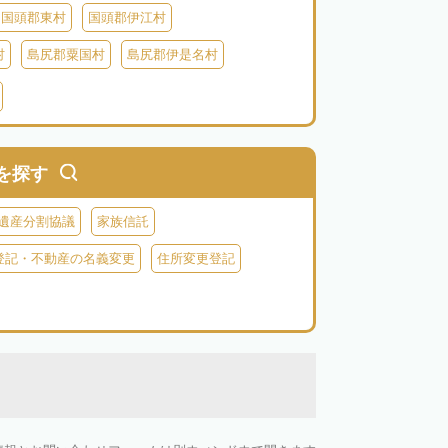
国頭郡東村
国頭郡伊江村
村
島尻郡粟国村
島尻郡伊是名村
村
八重山郡竹富町
八重山郡与那国町
を探す
遺産分割協議
家族信託
登記・不動産の名義変更
住所変更登記