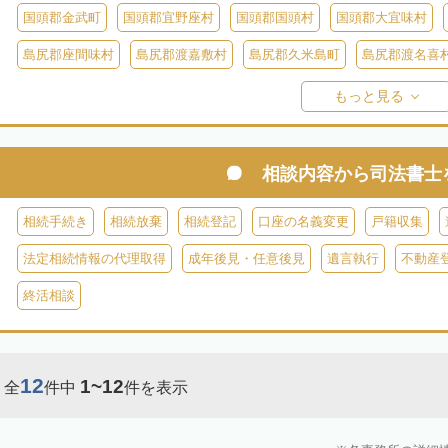
国頭郡金武町
国頭郡宜野座村
国頭郡国頭村
国頭郡大宜味村
島尻郡座間味村
島尻郡渡嘉敷村
島尻郡久米島町
島尻郡渡名喜
島尻郡伊平屋村
島尻郡南大東村
島尻郡北大東村
宮古郡多良間
もっと見る
相談内容から
司法書士
相続手続き
相続放棄
相続登記
口座の名義変更
戸籍収集
法定相続情報の代理取得
成年後見・任意後見
遺言執行
不動産
終活相談
12
1~12
全
件中
件を表示