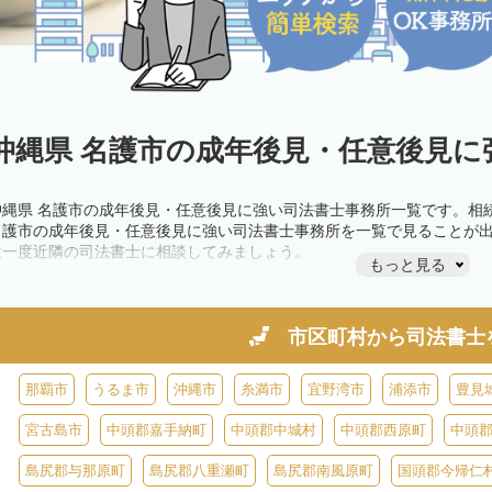
沖縄県 名護市の成年後見・任意後見に
沖縄県 名護市の成年後見・任意後見に強い司法書士事務所一覧です。相
名護市の成年後見・任意後見に強い司法書士事務所を一覧で見ることが
は一度近隣の司法書士に相談してみましょう。
もっと見る
市区町村から
司法書士
那覇市
うるま市
沖縄市
糸満市
宜野湾市
浦添市
豊見
宮古島市
中頭郡嘉手納町
中頭郡中城村
中頭郡西原町
中頭
島尻郡与那原町
島尻郡八重瀬町
島尻郡南風原町
国頭郡今帰仁