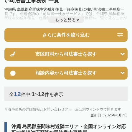
い司法書士事務所 一覧
沖縄県 島尻郡座間味村の成年後見・任意後見に強い司法書士事務所一
覧です。相続会議の「司法書士検索サービス」では、沖縄県 島尻郡座
間味村の成年後見・任意後見に強い司法書士事務所を一覧で見ることが
もっと見る
出来ます。相続のトラブルやお悩みを抱えている方は一度近隣の司法書
士に相談してみましょう。
さらに条件を絞り込む
市区町村から
司法書士を探す
相談内容から
司法書士を探す
12
1~12
全
件中
件を表示
各事務所の詳細情報とお問い合わせフォームは別ウィンドウで開きます
更新日：2026年8月7日
沖縄 島尻郡座間味村近隣エリア・全国オンライン対応