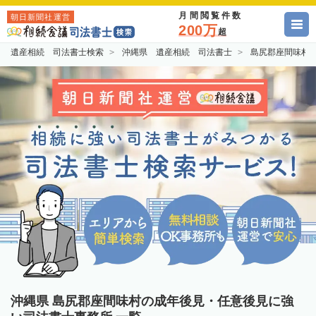
月間閲覧件数
朝日新聞社運営
200万
超
遺産相続 司法書士検索
沖縄県 遺産相続 司法書士
島尻郡座間味村
沖縄県 島尻郡座間味村の成年後見・任意後見に強