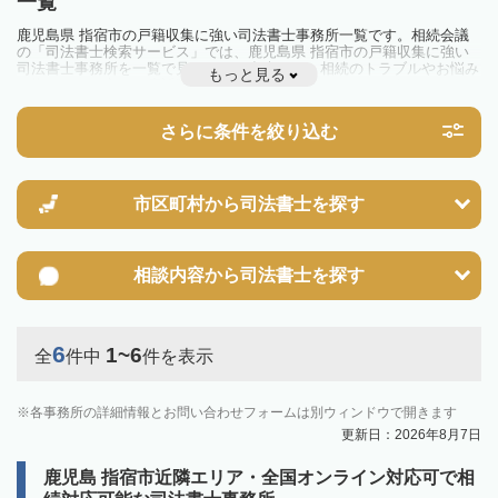
一覧
鹿児島県 指宿市の戸籍収集に強い司法書士事務所一覧です。相続会議
の「司法書士検索サービス」では、鹿児島県 指宿市の戸籍収集に強い
司法書士事務所を一覧で見ることが出来ます。相続のトラブルやお悩み
もっと見る
を抱えている方は一度近隣の司法書士に相談してみましょう。
さらに条件を絞り込む
市区町村から
司法書士を探す
相談内容から
司法書士を探す
6
1~6
全
件中
件を表示
各事務所の詳細情報とお問い合わせフォームは別ウィンドウで開きます
更新日：2026年8月7日
鹿児島 指宿市近隣エリア・全国オンライン対応可で相