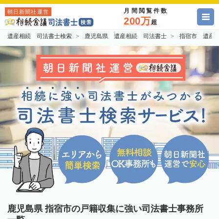
月間閲覧件数
朝日新聞社運営
200万
超
遺産相続 司法書士検索
鹿児島県 遺産相続 司法書士
指宿市 遺産
鹿児島県 指宿市の戸籍収集に強い司法書士事務所