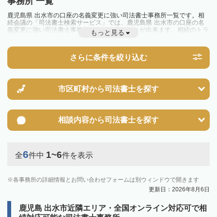
事務所 一覧
鹿児島県 出水市の口座の名義変更に強い司法書士事務所一覧です。相
続会議の「司法書士検索サービス」では、鹿児島県 出水市の口座の名
義変更に強い司法書士事務所を一覧で見ることが出来ます。相続のトラ
もっと見る
ブルやお悩みを抱えている方は一度近隣の司法書士に相談してみましょ
う。
さらに条件を絞り込む
市区町村から
司法書士を探す
相談内容から
司法書士を探す
6
1~6
全
件中
件を表示
各事務所の詳細情報とお問い合わせフォームは別ウィンドウで開きます
更新日：2026年8月6日
鹿児島 出水市近隣エリア・全国オンライン対応可で相