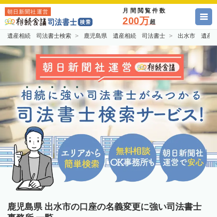
月間閲覧件数
朝日新聞社運営
200万
超
遺産相続 司法書士検索
鹿児島県 遺産相続 司法書士
出水市 遺産
鹿児島県 出水市の口座の名義変更に強い司法書士