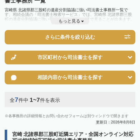
書士事務所 一覧
宮崎県 北諸県郡三股町の遺産分割協議に強い司法書士事務所一覧で
す。相続会議の「司法書士検索サービス」では、宮崎県 北諸県郡三股
町の遺産分割協議に強い司法書士事務所を一覧で見ることが出来ます。
もっと見る
相続のトラブルやお悩みを抱えている方は一度近隣の司法書士に相談し
てみましょう。
さらに条件を絞り込む
市区町村から
司法書士を探す
相談内容から
司法書士を探す
7
1~7
全
件中
件を表示
各事務所の詳細情報とお問い合わせフォームは別ウィンドウで開きます
更新日：2026年8月8日
宮崎 北諸県郡三股町近隣エリア・全国オンライン対応