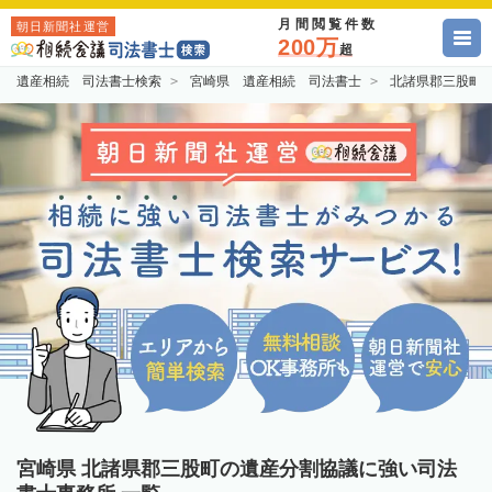
月間閲覧件数
朝日新聞社運営
200万
超
遺産相続 司法書士検索
宮崎県 遺産相続 司法書士
北諸県郡三股町
宮崎県 北諸県郡三股町の遺産分割協議に強い司法