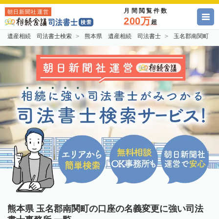
月間閲覧件数
朝日新聞社運営
200万
超
遺産相続 司法書士検索
熊本県 遺産相続 司法書士
玉名郡南関町 
熊本県 玉名郡南関町の口座の名義変更に強い司法