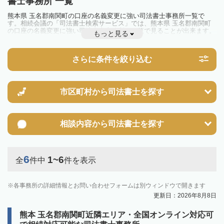
書士事務所 一覧
熊本県 玉名郡南関町の口座の名義変更に強い司法書士事務所一覧で
す。相続会議の「司法書士検索サービス」では、熊本県 玉名郡南関町
の口座の名義変更に強い司法書士事務所を一覧で見ることが出来ます。
もっと見る
相続のトラブルやお悩みを抱えている方は一度近隣の司法書士に相談し
てみましょう。
さらに条件を絞り込む
市区町村から
司法書士を探す
相談内容から
司法書士を探す
6
1~6
全
件中
件を表示
各事務所の詳細情報とお問い合わせフォームは別ウィンドウで開きます
更新日：2026年8月8日
熊本 玉名郡南関町近隣エリア・全国オンライン対応可