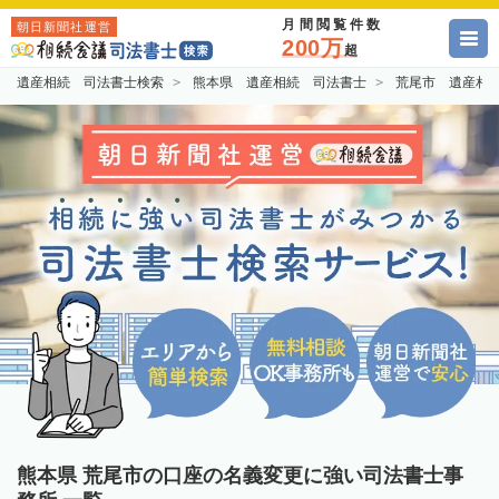
月間閲覧件数
朝日新聞社運営
200万
超
遺産相続 司法書士検索
熊本県 遺産相続 司法書士
荒尾市 遺産相
熊本県 荒尾市の口座の名義変更に強い司法書士事