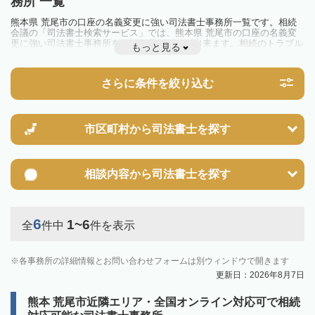
務所 一覧
熊本県 荒尾市の口座の名義変更に強い司法書士事務所一覧です。相続
会議の「司法書士検索サービス」では、熊本県 荒尾市の口座の名義変
更に強い司法書士事務所を一覧で見ることが出来ます。相続のトラブル
もっと見る
やお悩みを抱えている方は一度近隣の司法書士に相談してみましょう。
さらに条件を絞り込む
市区町村から
司法書士を探す
相談内容から
司法書士を探す
6
1~6
全
件中
件を表示
各事務所の詳細情報とお問い合わせフォームは別ウィンドウで開きます
更新日：2026年8月7日
熊本 荒尾市近隣エリア・全国オンライン対応可で相続