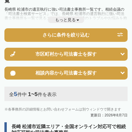
覧
長崎県 松浦市の遺言執行に強い司法書士事務所一覧です。相続会議の
「司法書士検索サービス」では、長崎県 松浦市の遺言執行に強い司法
書士事務所を一覧で見ることが出来ます。相続のトラブルやお悩みを抱
もっと見る
えている方は一度近隣の司法書士に相談してみましょう。
さらに条件を絞り込む
市区町村から
司法書士を探す
相談内容から
司法書士を探す
5
1~5
全
件中
件を表示
各事務所の詳細情報とお問い合わせフォームは別ウィンドウで開きます
更新日：2026年8月7日
長崎 松浦市近隣エリア・全国オンライン対応可で相続