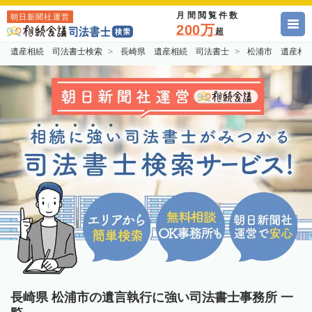
月間閲覧件数
朝日新聞社運営
200万
超
遺産相続 司法書士検索
長崎県 遺産相続 司法書士
松浦市 遺産相
長崎県 松浦市の遺言執行に強い司法書士事務所 一