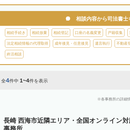
相談内容から
司法書士
相続手続き
相続放棄
相続登記
口座の名義変更
戸籍収集
法定相続情報の代理取得
成年後見・任意後見
遺言執行
不動産
終活相談
4
1~4
全
件中
件を表示
各事務所の詳細
長崎 西海市近隣エリア・全国オンライン
事務所