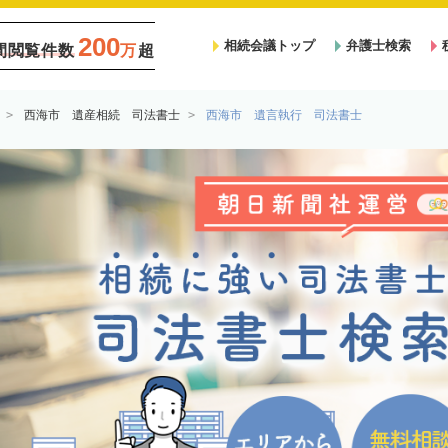
200
相続会議トップ
弁護士検索
間閲覧件数
万
超
西海市 遺産相続 司法書士
西海市 遺言執行 司法書士