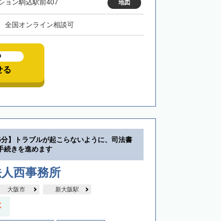
ション駒込駅前407
地図
、全国オンライン相談可
中
せる
5分】トラブルが起こらないように、司法書
手続きを進めます
法人西事務所
大阪市
新大阪駅
応