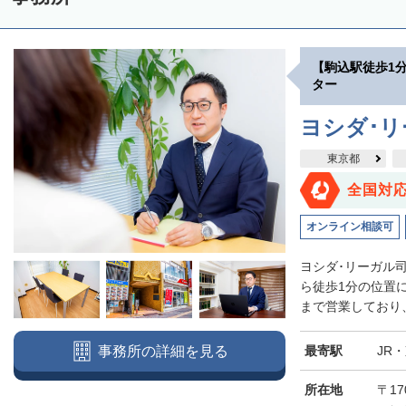
【駒込駅徒歩1
ター
ヨシダ･
東京都
全国対
オンライン相談可
ヨシダ･リーガル
ら徒歩1分の位置
まで営業しており、
最寄駅
JR
事務所の詳細を見る
所在地
〒17