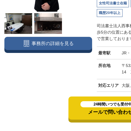
女性司法書士在籍
職歴20年以上
司法書士法人西事
歩5分の位置にあ
で営業しております
事務所の詳細を見る
最寄駅
JR
所在地
〒5
14
対応エリア
大阪
24時間いつでも受付
メールで問い合わ