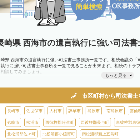
長崎県 西海市の遺言執行に強い司法書
長崎県 西海市の遺言執行に強い司法書士事務所一覧です。相続会議の「
言執行に強い司法書士事務所を一覧で見ることが出来ます。相続のトラ
に相談してみましょう。
もっと見る
市区町村から
司法書士
長崎市
佐世保市
大村市
諫早市
島原市
南島原市
雲仙
壱岐市
松浦市
西彼杵郡時津町
西彼杵郡長与町
東彼杵郡東
北松浦郡佐々町
北松浦郡小値賀町
南松浦郡新上五島町