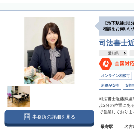
【池下駅徒歩2
相談をお伺いい
司法書士
愛知県
全国対
オンライン相談可
所長が女性
女性
司法書士近藤麻里
歩2分の位置にあ
で営業しております
事務所の詳細を見る
最寄駅
名古