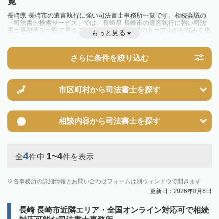
覧
長崎県 長崎市の遺言執行に強い司法書士事務所一覧です。相続会議の
「司法書士検索サービス」では、長崎県 長崎市の遺言執行に強い司法
書士事務所を一覧で見ることが出来ます。相続のトラブルやお悩みを抱
もっと見る
えている方は一度近隣の司法書士に相談してみましょう。
さらに条件を絞り込む
市区町村から
司法書士を探す
相談内容から
司法書士を探す
4
1~4
全
件中
件を表示
各事務所の詳細情報とお問い合わせフォームは別ウィンドウで開きます
更新日：2026年8月6日
長崎 長崎市近隣エリア・全国オンライン対応可で相続