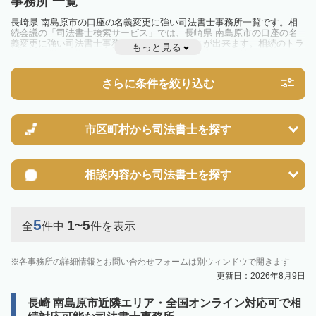
事務所 一覧
長崎県 南島原市の口座の名義変更に強い司法書士事務所一覧です。相
続会議の「司法書士検索サービス」では、長崎県 南島原市の口座の名
義変更に強い司法書士事務所を一覧で見ることが出来ます。相続のトラ
もっと見る
ブルやお悩みを抱えている方は一度近隣の司法書士に相談してみましょ
う。
さらに条件を絞り込む
市区町村から
司法書士を探す
相談内容から
司法書士を探す
5
1~5
全
件中
件を表示
各事務所の詳細情報とお問い合わせフォームは別ウィンドウで開きます
更新日：2026年8月9日
長崎 南島原市近隣エリア・全国オンライン対応可で相