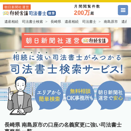
月間閲覧件数
朝日新聞社運営
200万
超
遺産相続 司法書士検索
長崎県 遺産相続 司法書士
南島原市 遺産
長崎県 南島原市の口座の名義変更に強い司法書士