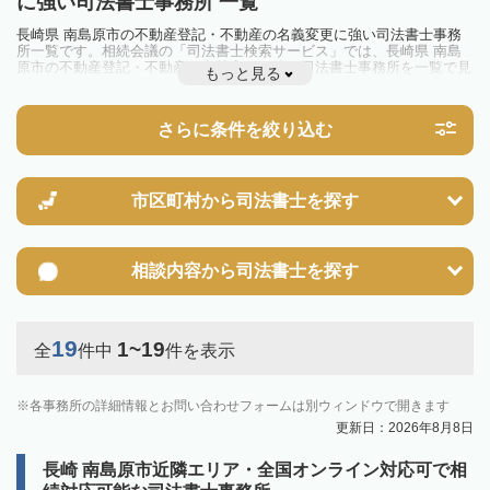
に強い司法書士事務所 一覧
長崎県 南島原市の不動産登記・不動産の名義変更に強い司法書士事務
所一覧です。相続会議の「司法書士検索サービス」では、長崎県 南島
原市の不動産登記・不動産の名義変更に強い司法書士事務所を一覧で見
もっと見る
ることが出来ます。相続のトラブルやお悩みを抱えている方は一度近隣
の司法書士に相談してみましょう。
さらに条件を絞り込む
市区町村から
司法書士を探す
相談内容から
司法書士を探す
19
1~19
全
件中
件を表示
各事務所の詳細情報とお問い合わせフォームは別ウィンドウで開きます
更新日：2026年8月8日
長崎 南島原市近隣エリア・全国オンライン対応可で相