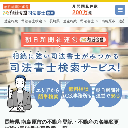
月間閲覧件数
朝日新聞社運営
200万
超
遺産相続 司法書士検索
長崎県 遺産相続 司法書士
南島原市 遺産
長崎県 南島原市の不動産登記・不動産の名義変更