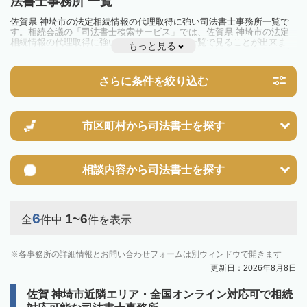
法書士事務所 一覧
佐賀県 神埼市の法定相続情報の代理取得に強い司法書士事務所一覧で
す。相続会議の「司法書士検索サービス」では、佐賀県 神埼市の法定
相続情報の代理取得に強い司法書士事務所を一覧で見ることが出来ま
もっと見る
す。相続のトラブルやお悩みを抱えている方は一度近隣の司法書士に相
談してみましょう。
さらに条件を絞り込む
市区町村から
司法書士を探す
相談内容から
司法書士を探す
6
1~6
全
件中
件を表示
各事務所の詳細情報とお問い合わせフォームは別ウィンドウで開きます
更新日：2026年8月8日
佐賀 神埼市近隣エリア・全国オンライン対応可で相続