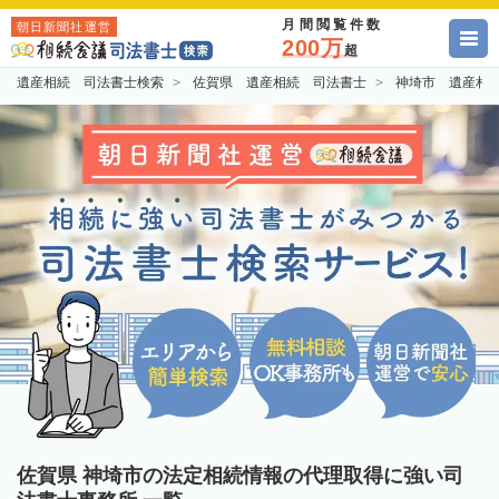
月間閲覧件数
朝日新聞社運営
200万
超
遺産相続 司法書士検索
佐賀県 遺産相続 司法書士
神埼市 遺産相
佐賀県 神埼市の法定相続情報の代理取得に強い司