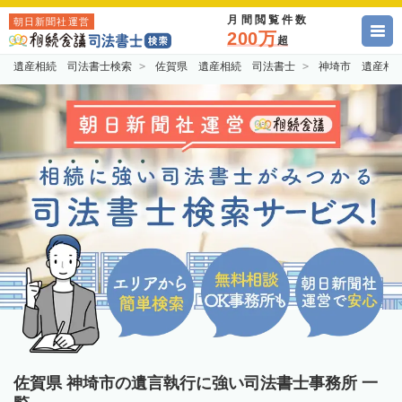
月間閲覧件数
朝日新聞社運営
200万
超
遺産相続 司法書士検索
佐賀県 遺産相続 司法書士
神埼市 遺産相
佐賀県 神埼市の遺言執行に強い司法書士事務所 一