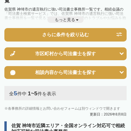
覧
佐賀県 神埼市の遺言執行に強い司法書士事務所一覧です。相続会議の
「司法書士検索サービス」では、佐賀県 神埼市の遺言執行に強い司法
書士事務所を一覧で見ることが出来ます。相続のトラブルやお悩みを抱
もっと見る
えている方は一度近隣の司法書士に相談してみましょう。
さらに条件を絞り込む
市区町村から
司法書士を探す
相談内容から
司法書士を探す
5
1~5
全
件中
件を表示
各事務所の詳細情報とお問い合わせフォームは別ウィンドウで開きます
更新日：2026年8月8日
佐賀 神埼市近隣エリア・全国オンライン対応可で相続