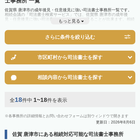
士事務所 一覧
佐賀県 唐津市の成年後見・任意後見に強い司法書士事務所一覧です。
相続会議の「司法書士検索サービス」では、佐賀県 唐津市の成年後
見・任意後見に強い司法書士事務所を一覧で見ることが出来ます。相続
もっと見る
のトラブルやお悩みを抱えている方は一度近隣の司法書士に相談してみ
ましょう。
さらに条件を絞り込む
市区町村から
司法書士を探す
相談内容から
司法書士を探す
18
1~18
全
件中
件を表示
各事務所の詳細情報とお問い合わせフォームは別ウィンドウで開きます
更新日：2026年8月6日
佐賀 唐津市にある相続対応可能な司法書士事務所