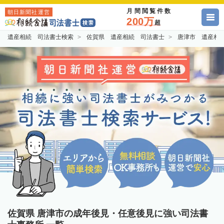
月間閲覧件数
朝日新聞社運営
200万
超
遺産相続 司法書士検索
佐賀県 遺産相続 司法書士
唐津市 遺産相
佐賀県 唐津市の成年後見・任意後見に強い司法書