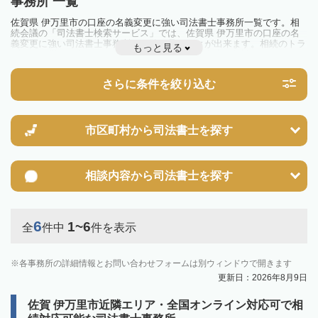
事務所 一覧
佐賀県 伊万里市の口座の名義変更に強い司法書士事務所一覧です。相
続会議の「司法書士検索サービス」では、佐賀県 伊万里市の口座の名
義変更に強い司法書士事務所を一覧で見ることが出来ます。相続のトラ
もっと見る
ブルやお悩みを抱えている方は一度近隣の司法書士に相談してみましょ
う。
さらに条件を絞り込む
市区町村から
司法書士を探す
相談内容から
司法書士を探す
6
1~6
全
件中
件を表示
各事務所の詳細情報とお問い合わせフォームは別ウィンドウで開きます
更新日：2026年8月9日
佐賀 伊万里市近隣エリア・全国オンライン対応可で相