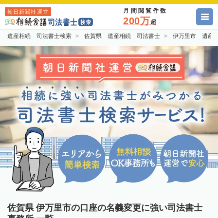
月間閲覧件数
朝日新聞社運営
200万
超
遺産相続 司法書士検索
佐賀県 遺産相続 司法書士
伊万里市 遺産
佐賀県 伊万里市の口座の名義変更に強い司法書士