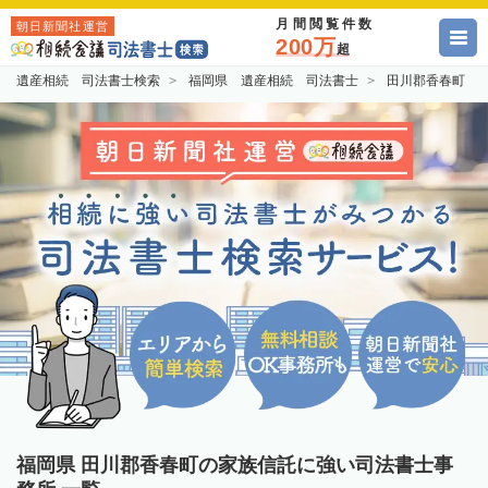
月間閲覧件数
朝日新聞社運営
200万
超
遺産相続 司法書士検索
福岡県 遺産相続 司法書士
田川郡香春町 
福岡県 田川郡香春町の家族信託に強い司法書士事