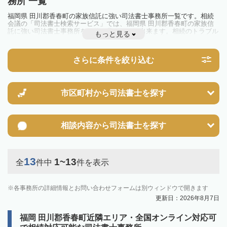
務所 一覧
福岡県 田川郡香春町の家族信託に強い司法書士事務所一覧です。相続
会議の「司法書士検索サービス」では、福岡県 田川郡香春町の家族信
託に強い司法書士事務所を一覧で見ることが出来ます。相続のトラブル
もっと見る
やお悩みを抱えている方は一度近隣の司法書士に相談してみましょう。
さらに条件を絞り込む
市区町村から
司法書士を探す
相談内容から
司法書士を探す
13
1~13
全
件中
件を表示
各事務所の詳細情報とお問い合わせフォームは別ウィンドウで開きます
更新日：2026年8月7日
福岡 田川郡香春町近隣エリア・全国オンライン対応可