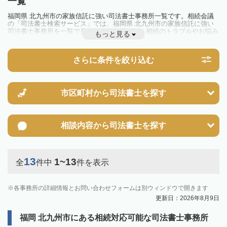
一覧
福岡県 北九州市の家族信託に強い司法書士事務所一覧です。相続会議
の「司法書士検索サービス」では、福岡県 北九州市の家族信託に強い
司法書士事務所を一覧で見ることが出来ます。相続のトラブルやお悩み
もっと見る
を抱えている方は一度近隣の司法書士に相談してみましょう。
さらに条件を絞り込む
市区町村から
司法書士を探す
相談内容から
司法書士を探す
13
1~13
全
件中
件を表示
各事務所の詳細情報とお問い合わせフォームは別ウィンドウで開きます
更新日：2026年8月9日
福岡 北九州市にある相続対応可能な司法書士事務所