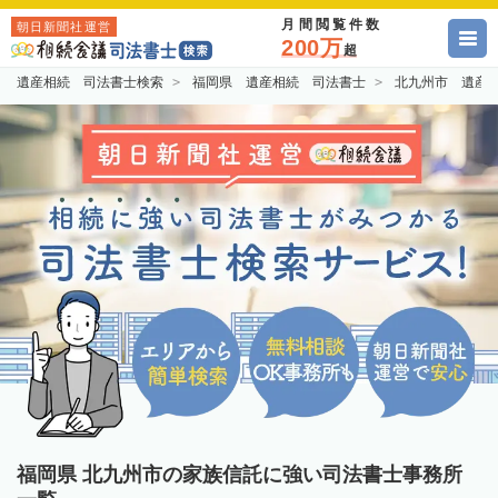
月間閲覧件数
朝日新聞社運営
200万
超
遺産相続 司法書士検索
福岡県 遺産相続 司法書士
北九州市 遺産
福岡県 北九州市の家族信託に強い司法書士事務所