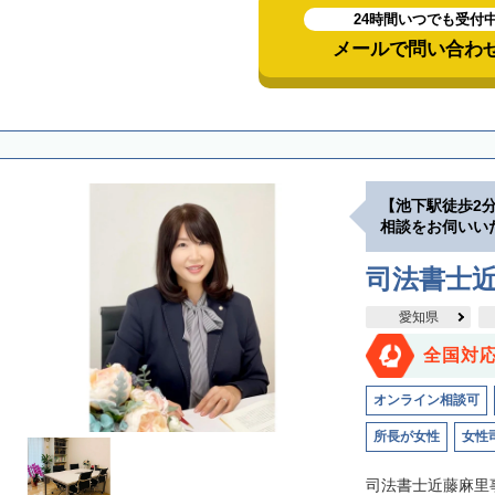
24時間いつでも受付
メールで問い合わ
【池下駅徒歩2
相談をお伺いい
司法書士
愛知県
全国対
オンライン相談可
所長が女性
女性
司法書士近藤麻里