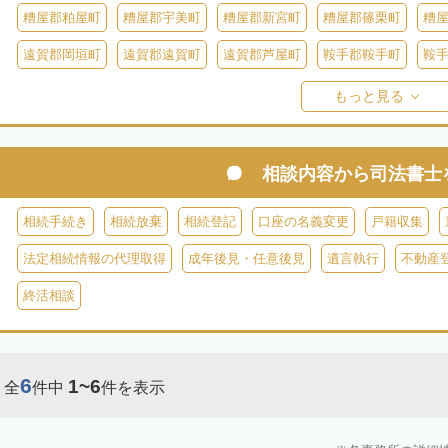
糟屋郡粕屋町
糟屋郡宇美町
糟屋郡新宮町
糟屋郡篠栗町
糟
遠賀郡岡垣町
遠賀郡遠賀町
遠賀郡芦屋町
鞍手郡鞍手町
鞍
八女郡広川町
三井郡大刀洗町
朝倉郡筑前町
朝倉郡東峰村
田
もっと見る
田川郡添田町
田川郡糸田町
田川郡大任町
田川郡赤村
京都
築上郡築上町
築上郡上毛町
相談内容から
司法書士
相続手続き
相続放棄
相続登記
口座の名義変更
戸籍収集
法定相続情報の代理取得
成年後見・任意後見
遺言執行
不動産
終活相談
6
1~6
全
件中
件を表示