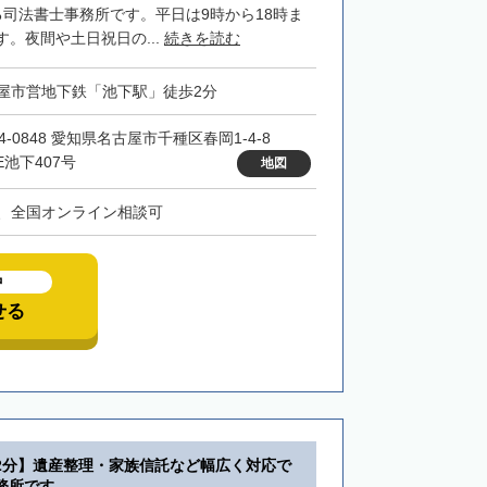
る司法書士事務所です。平日は9時から18時ま
。夜間や土日祝日の...
続きを読む
屋市営地下鉄「池下駅」徒歩2分
4-0848 愛知県名古屋市千種区春岡1-4-8
E池下407号
地図
、全国オンライン相談可
中
せる
2分】遺産整理・家族信託など幅広く対応で
務所です