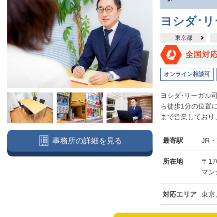
ヨシダ･
東京都
全国対
オンライン相談可
ヨシダ･リーガル
ら徒歩1分の位置
まで営業しており、
最寄駅
JR
事務所の詳細を見る
所在地
〒17
マン
対応エリア
東京