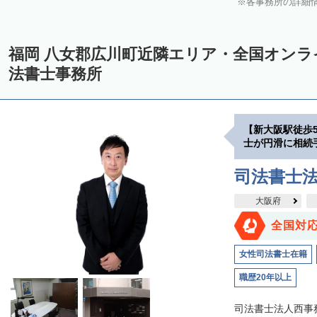
各事務所の詳細
福岡 八女郡広川町近隣エリア・全国オン
法書士事務所
【新大阪駅徒歩
士が円滑に相続
司法書士
大阪府
全国対
女性司法書士在籍
職歴20年以上
司法書士法人西事