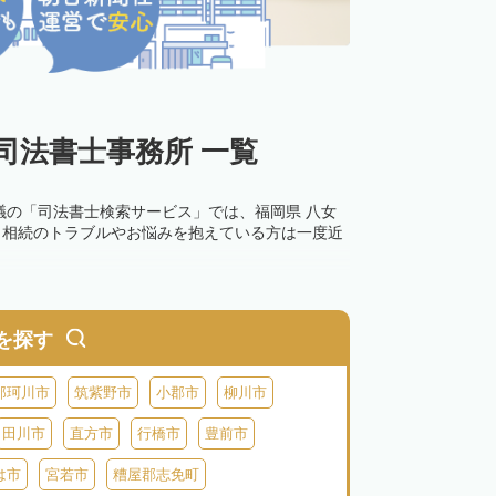
司法書士事務所 一覧
議の「司法書士検索サービス」では、福岡県 八女
。相続のトラブルやお悩みを抱えている方は一度近
を探す
那珂川市
筑紫野市
小郡市
柳川市
田川市
直方市
行橋市
豊前市
は市
宮若市
糟屋郡志免町