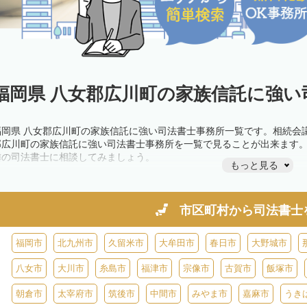
福岡県 八女郡広川町の家族信託に強い
福岡県 八女郡広川町の家族信託に強い司法書士事務所一覧です。相続会
郡広川町の家族信託に強い司法書士事務所を一覧で見ることが出来ます
隣の司法書士に相談してみましょう。
もっと見る
市区町村から
司法書士
福岡市
北九州市
久留米市
大牟田市
春日市
大野城市
八女市
大川市
糸島市
福津市
宗像市
古賀市
飯塚市
朝倉市
太宰府市
筑後市
中間市
みやま市
嘉麻市
うき