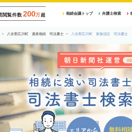
200
相続会議トップ
弁護士検索
間閲覧件数
万
超
八女郡広川町 遺産相続 司法書士
八女郡広川町 家族信託 司法書士