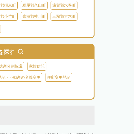
屋郡須恵町
糟屋郡久山町
遠賀郡水巻町
手郡小竹町
嘉穂郡桂川町
三潴郡大木町
川郡福智町
田川郡川崎町
田川郡香春町
郡苅田町
京都郡みやこ町
築上郡吉富町
を探す
遺産分割協議
家族信託
登記・不動産の名義変更
住所変更登記