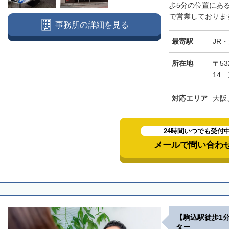
歩5分の位置にあ
で営業しております
事務所の詳細を見る
最寄駅
JR
所在地
〒5
14
対応エリア
大阪
24時間いつでも受付
メールで問い合わ
【駒込駅徒歩1
ター