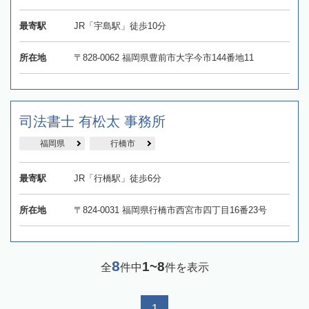
最寄駅
JR「宇島駅」徒歩10分
所在地
〒828-0062 福岡県豊前市大字今市144番地11
司法書士 有松太 事務所
福岡県
行橋市
最寄駅
JR「行橋駅」徒歩6分
所在地
〒824-0031 福岡県行橋市西宮市四丁目16番23号
8
1~8
全
件中
件を表示
1