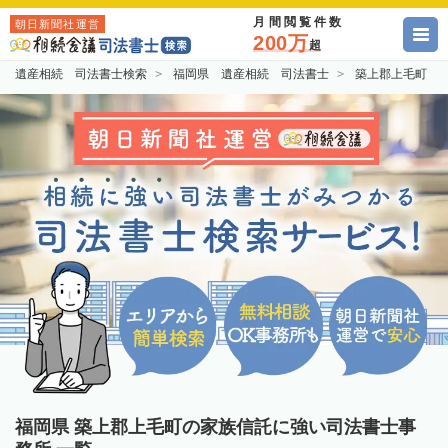
月間閲覧件数
朝日新聞社運営
200万
超
遺産相続 司法書士検索
福岡県 遺産相続 司法書士
築上郡上毛町 
福岡県 築上郡上毛町の家族信託に強い司法書士事