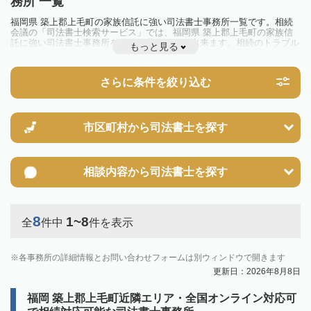
務所 一覧
福岡県 築上郡上毛町の家族信託に強い司法書士事務所一覧です。相続
会議の「司法書士検索サービス」では、福岡県 築上郡上毛町の家族信
託に強い司法書士事務所を一覧で見ることが出来ます。相続のトラブル
もっと見る
やお悩みを抱えている方は一度近隣の司法書士に相談してみましょう。
さらに条件を絞り込む
市区町村から
司法書士を探す
相談内容から
司法書士を探す
8
1~8
全
件中
件を表示
各事務所の詳細情報とお問い合わせフォームは別ウィンドウで開きます
更新日：2026年8月8日
福岡 築上郡上毛町近隣エリア・全国オンライン対応可