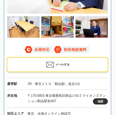
全国対応
初回相談無料
メールする
最寄駅
JR・東京メトロ「駒込駅」徒歩1分
所在地
〒170-0003 東京都豊島区駒込1-42-2 ライオンズマン
ション駒込駅前407
地図
対応エリア
東京、全国オンライン相談可