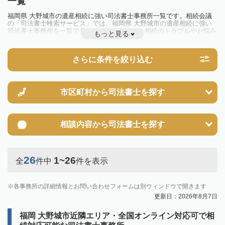
一覧
福岡県 大野城市の遺産相続に強い司法書士事務所一覧です。相続会議
の「司法書士検索サービス」では、福岡県 大野城市の遺産相続に強い
司法書士事務所を一覧で見ることが出来ます。相続のトラブルやお悩み
もっと見る
を抱えている方は一度近隣の司法書士に相談してみましょう。
さらに条件を絞り込む
市区町村から
司法書士を探す
相談内容から
司法書士を探す
26
1~26
全
件中
件を表示
各事務所の詳細情報とお問い合わせフォームは別ウィンドウで開きます
更新日：2026年8月7日
福岡 大野城市近隣エリア・全国オンライン対応可で相