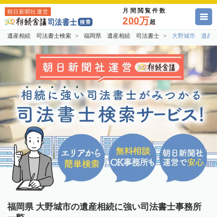
月間閲覧件数
朝日新聞社運営
200万
超
遺産相続 司法書士検索
福岡県 遺産相続 司法書士
大野城市 遺産
福岡県 大野城市の遺産相続に強い司法書士事務所