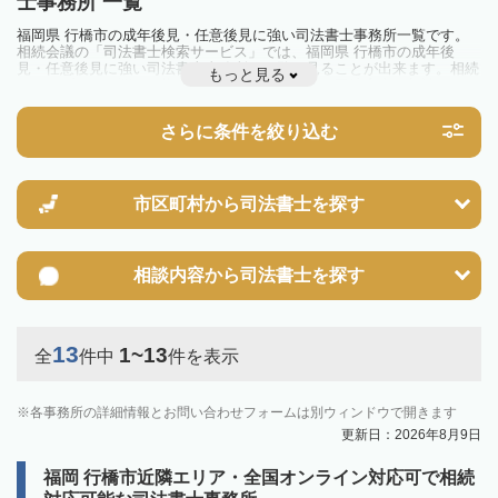
士事務所 一覧
福岡県 行橋市の成年後見・任意後見に強い司法書士事務所一覧です。
相続会議の「司法書士検索サービス」では、福岡県 行橋市の成年後
見・任意後見に強い司法書士事務所を一覧で見ることが出来ます。相続
もっと見る
のトラブルやお悩みを抱えている方は一度近隣の司法書士に相談してみ
ましょう。
さらに条件を絞り込む
市区町村から
司法書士を探す
相談内容から
司法書士を探す
13
1~13
全
件中
件を表示
各事務所の詳細情報とお問い合わせフォームは別ウィンドウで開きます
更新日：2026年8月9日
福岡 行橋市近隣エリア・全国オンライン対応可で相続