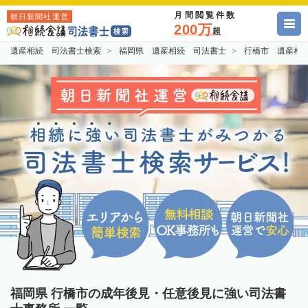
月間閲覧件数
朝日新聞社運営
200万
超
遺産相続 司法書士検索
福岡県 遺産相続 司法書士
行橋市 遺産相
福岡県 行橋市の成年後見・任意後見に強い司法書