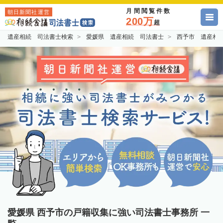
月間閲覧件数
朝日新聞社運営
200万
超
遺産相続 司法書士検索
愛媛県 遺産相続 司法書士
西予市 遺産相
愛媛県 西予市の戸籍収集に強い司法書士事務所 一