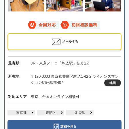
全国対応
初回相談無料
メールする
最寄駅
JR・東京メトロ「駒込駅」徒歩1分
所在地
〒170-0003 東京都豊島区駒込1-42-2 ライオンズマン
ション駒込駅前407
地図
対応エリア
東京、全国オンライン相談可
東京都
豊島区
池袋駅
詳細を見る