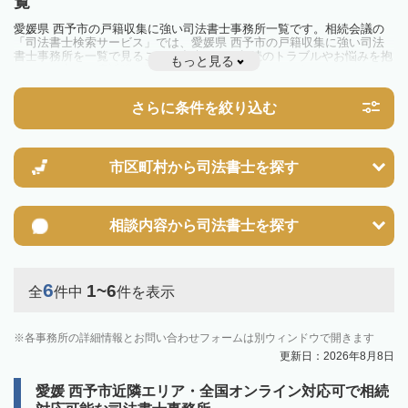
覧
愛媛県 西予市の戸籍収集に強い司法書士事務所一覧です。相続会議の
「司法書士検索サービス」では、愛媛県 西予市の戸籍収集に強い司法
書士事務所を一覧で見ることが出来ます。相続のトラブルやお悩みを抱
もっと見る
えている方は一度近隣の司法書士に相談してみましょう。
さらに条件を絞り込む
市区町村から
司法書士を探す
相談内容から
司法書士を探す
6
1~6
全
件中
件を表示
各事務所の詳細情報とお問い合わせフォームは別ウィンドウで開きます
更新日：2026年8月8日
愛媛 西予市近隣エリア・全国オンライン対応可で相続