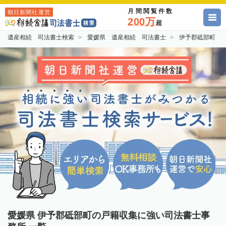
月間閲覧件数
朝日新聞社運営
200万
超
遺産相続 司法書士検索
愛媛県 遺産相続 司法書士
伊予郡砥部町 
愛媛県 伊予郡砥部町の戸籍収集に強い司法書士事