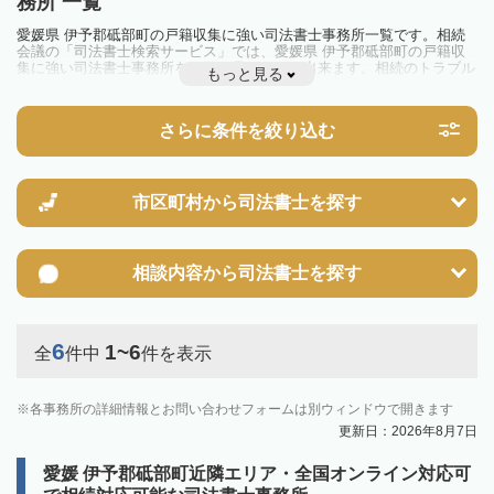
務所 一覧
愛媛県 伊予郡砥部町の戸籍収集に強い司法書士事務所一覧です。相続
会議の「司法書士検索サービス」では、愛媛県 伊予郡砥部町の戸籍収
集に強い司法書士事務所を一覧で見ることが出来ます。相続のトラブル
もっと見る
やお悩みを抱えている方は一度近隣の司法書士に相談してみましょう。
さらに条件を絞り込む
市区町村から
司法書士を探す
相談内容から
司法書士を探す
6
1~6
全
件中
件を表示
各事務所の詳細情報とお問い合わせフォームは別ウィンドウで開きます
更新日：2026年8月7日
愛媛 伊予郡砥部町近隣エリア・全国オンライン対応可