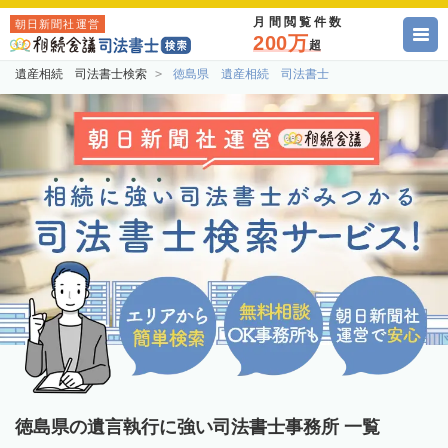
月間閲覧件数
朝日新聞社運営
200万
超
遺産相続 司法書士検索
徳島県 遺産相続 司法書士
徳島県の遺言執行に強い司法書士事務所 一覧