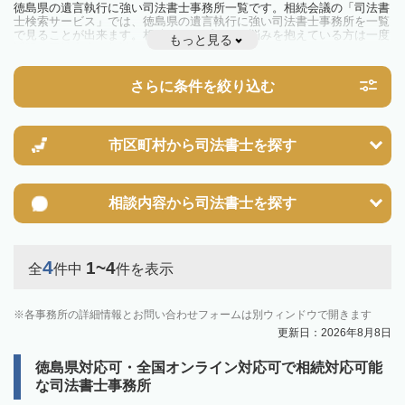
徳島県の遺言執行に強い司法書士事務所一覧です。相続会議の「司法書
士検索サービス」では、徳島県の遺言執行に強い司法書士事務所を一覧
で見ることが出来ます。相続のトラブルやお悩みを抱えている方は一度
もっと見る
近隣の司法書士に相談してみましょう。
さらに条件を絞り込む
市区町村から
司法書士を探す
相談内容から
司法書士を探す
4
1~4
全
件中
件を表示
各事務所の詳細情報とお問い合わせフォームは別ウィンドウで開きます
更新日：2026年8月8日
徳島県対応可・全国オンライン対応可で相続対応可能
な司法書士事務所