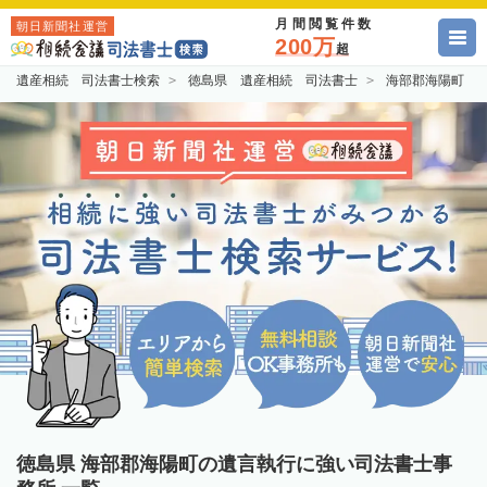
月間閲覧件数
朝日新聞社運営
200万
超
遺産相続 司法書士検索
徳島県 遺産相続 司法書士
海部郡海陽町 
徳島県 海部郡海陽町の遺言執行に強い司法書士事