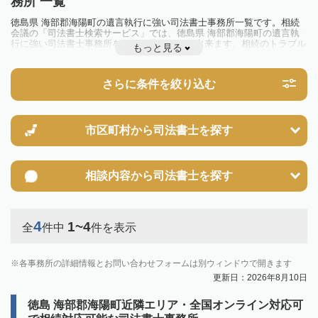
務所 一覧
徳島県 海部郡海陽町の遺言執行に強い司法書士事務所一覧です。相続
会議の「司法書士検索サービス」では、徳島県 海部郡海陽町の遺言執
行に強い司法書士事務所を一覧で見ることが出来ます。相続のトラブル
もっと見る
やお悩みを抱えている方は一度近隣の司法書士に相談してみましょう。
さらに条件を絞り込む
市区町村から
司法書士を探す
相談内容から
司法書士を探す
4
1~4
全
件中
件を表示
各事務所の詳細情報とお問い合わせフォームは別ウィンドウで開きます
更新日：2026年8月10日
徳島 海部郡海陽町近隣エリア・全国オンライン対応可