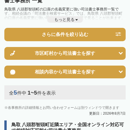
書士事務所 一覧
鳥取県 八頭郡智頭町の口座の名義変更に強い司法書士事務所一覧で
す。相続会議の「司法書士検索サービス」では、鳥取県 八頭郡智頭町
の口座の名義変更に強い司法書士事務所を一覧で見ることが出来ます。
もっと見る
相続のトラブルやお悩みを抱えている方は一度近隣の司法書士に相談し
てみましょう。
さらに条件を絞り込む
市区町村から
司法書士を探す
相談内容から
司法書士を探す
5
1~5
全
件中
件を表示
各事務所の詳細情報とお問い合わせフォームは別ウィンドウで開きます
更新日：2026年8月7日
鳥取 八頭郡智頭町近隣エリア・全国オンライン対応可