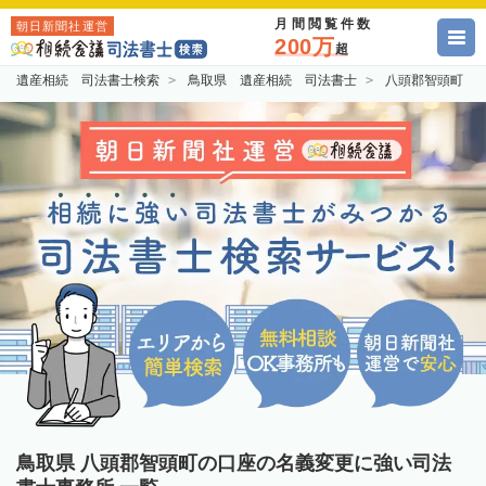
月間閲覧件数
朝日新聞社運営
200万
超
遺産相続 司法書士検索
鳥取県 遺産相続 司法書士
八頭郡智頭町 
鳥取県 八頭郡智頭町の口座の名義変更に強い司法